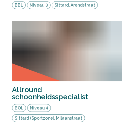
BBL
Niveau 3
Sittard, Arendstraat
Allround
schoonheidsspecialist
BOL
Niveau 4
Sittard (Sportzone), Milaanstraat