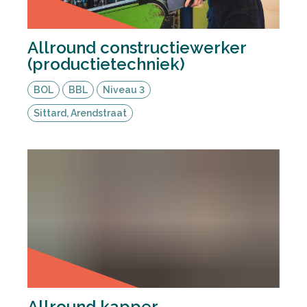
Allround constructiewerker
(productietechniek)
BOL
BBL
Niveau 3
Sittard, Arendstraat
Allround kapper