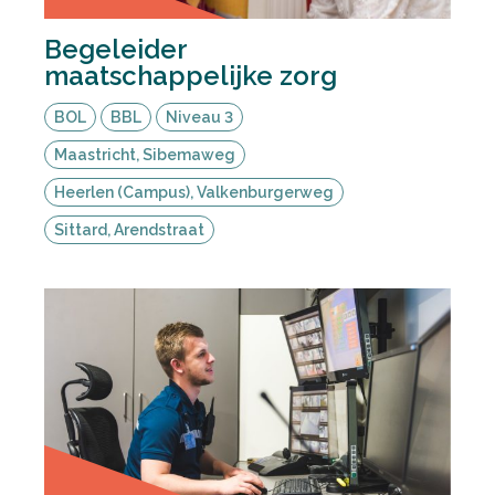
Begeleider
maatschappelijke zorg
BOL
BBL
Niveau 3
Maastricht, Sibemaweg
Heerlen (Campus), Valkenburgerweg
Sittard, Arendstraat