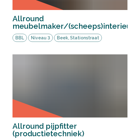
Allround
meubelmaker/(scheeps)interieur
BBL
Niveau 3
Beek, Stationstraat
Allround pijpfitter
(productietechniek)