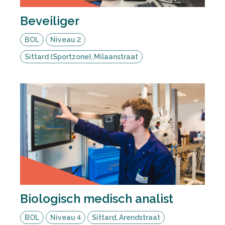
Beveiliger
BOL
Niveau 2
Sittard (Sportzone), Milaanstraat
Biologisch medisch analist
BOL
Niveau 4
Sittard, Arendstraat