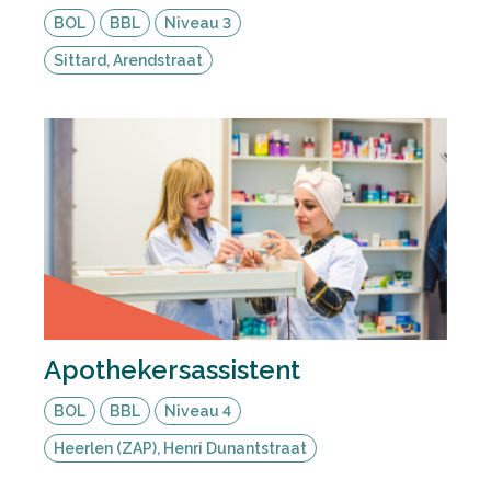
BOL
BBL
Niveau 3
Sittard, Arendstraat
Apothekersassistent
BOL
BBL
Niveau 4
Heerlen (ZAP), Henri Dunantstraat