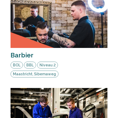
Barbier
BOL
BBL
Niveau 2
Maastricht, Sibemaweg