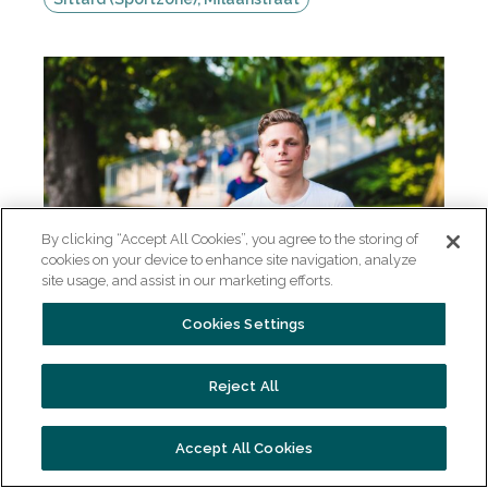
By clicking “Accept All Cookies”, you agree to the storing of
cookies on your device to enhance site navigation, analyze
site usage, and assist in our marketing efforts.
CIOS Topsportopleiding
Cookies Settings
BOL
Niveau 3 - 4
Sittard (Sportzone), Milaanstraat
Reject All
Accept All Cookies