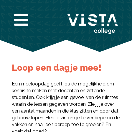
Infogids downloaden
Loop een dagje mee!
Vul de gegevens hieronder in om de infogids te
downloaden.
E-mailadres
*
Een meeloopdag geeft jou de mogelijkheid om
kennis te maken met docenten en zittende
Nieuwsbrief
studenten. Ook krijg je een gevoel van de ruimtes
Ik wil graag de nieuwsbrief ontvangen
Akkoord
*
waarin de lessen gegeven worden. Zie jij je over
Ik ga akkoord met het verwerken van mijn
een aantal maanden in die klas zitten en door dat
gegevens volgens de
privacy voorwaarden van
VISTA college
.
gebouw lopen. Heb je zin om je te verdiepen in de
Bekijk de infogids
vakken en naar een beroep toe te groeien? En
voelt dat goed?