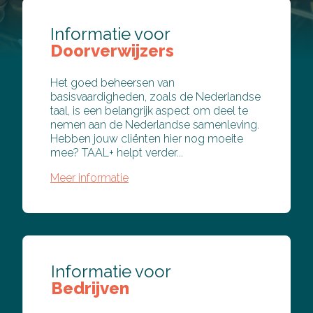
Informatie voor
Doorverwijzers
Het goed beheersen van
basisvaardigheden, zoals de Nederlandse
taal, is een belangrijk aspect om deel te
nemen aan de Nederlandse samenleving.
Hebben jouw cliënten hier nog moeite
mee? TAAL+ helpt verder...
Meer informatie
Informatie voor
Bedrijven