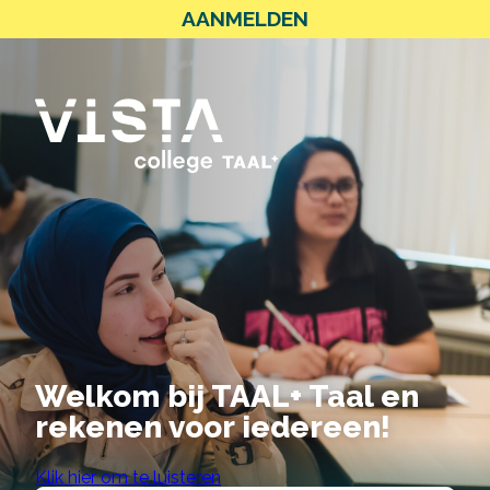
AANMELDEN
Welkom bij TAAL+
Taal en
rekenen voor iedereen!
Klik hier om te luisteren