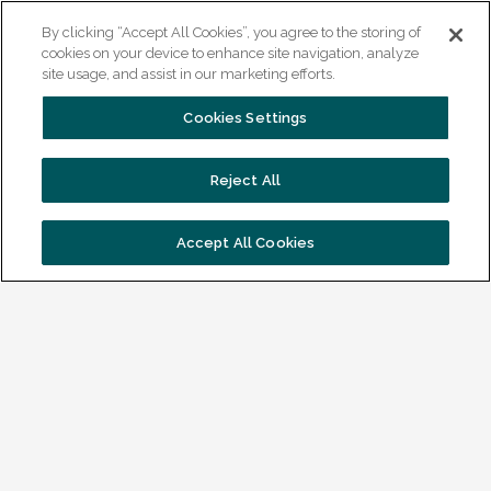
By clicking “Accept All Cookies”, you agree to the storing of
cookies on your device to enhance site navigation, analyze
site usage, and assist in our marketing efforts.
Meer informatie
Cookies Settings
Reject All
Accept All Cookies
Klik hier om te luisteren
Meer informatie over
TAAL+
VISTA college, afdeling TAAL+ staat voor
kwalitatief, uitdagend en inspirerend onderwijs.