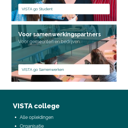
VISTA go Student
Voor samenwerkingspartners
Voor gemeenten en bedrijven.
Deel via Facebook
VISTA go Samenwerken
Deel via Twitter
Deel via LinkedIn
VISTA college
Alle opleidingen
Organisatie