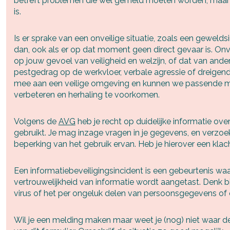
betreft problemen die wel gemeld moeten worden, maar 
E-mailadres
*
is.
Nieuwsbrief
Ik wil graag de nieuwsbrief ontvangen
Deel via LinkedIn
Akkoord
*
Is er sprake van een onveilige situatie, zoals een geweldsi
Ik ga akkoord met het verwerken van mijn
dan, ook als er op dat moment geen direct gevaar is. Onv
gegevens volgens de
privacy voorwaarden van
VISTA college
.
op jouw gevoel van veiligheid en welzijn, of dat van and
Bekijk de infogids
pestgedrag op de werkvloer, verbale agressie of dreigende
mee aan een veilige omgeving en kunnen we passende m
verbeteren en herhaling te voorkomen.
Volgens de
AVG
heb je recht op duidelijke informatie o
gebruikt. Je mag inzage vragen in je gegevens, en verzoek
beperking van het gebruik ervan. Heb je hierover een klac
Een informatiebeveiligingsincident is een gebeurtenis waar
vertrouwelijkheid van informatie wordt aangetast. Denk b
virus of het per ongeluk delen van persoonsgegevens of 
Wil je een melding maken maar weet je (nog) niet waar d