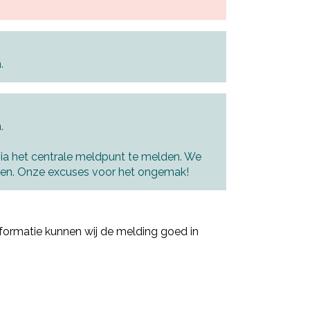
.
.
via het centrale meldpunt te melden. We
ken. Onze excuses voor het ongemak!
nformatie kunnen wij de melding goed in