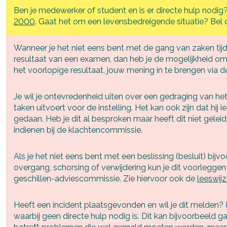
Ben je medewerker of student en is er directe hulp nod
2000
. Gaat het om een levensbedreigende situatie? Bel d
Wanneer je het niet eens bent met de gang van zaken ti
resultaat van een examen, dan heb je de mogelijkheid 
het voorlopige resultaat, jouw mening in te brengen via
Je wil je ontevredenheid uiten over een gedraging van he
taken uitvoert voor de instelling. Het kan ook zijn dat hij
gedaan. Heb je dit al besproken maar heeft dit niet gelei
indienen bij de klachtencommissie.
Als je het niet eens bent met een beslissing (besluit) bij
overgang, schorsing of verwijdering kun je dit voorleggen
geschillen-adviescommissie. Zie hiervoor ook de
leeswij
Infogids downloaden
Deel via Facebook
Heeft een incident plaatsgevonden en wil je dit melden? Ee
Vul de gegevens hieronder in om de infogids te
waarbij geen directe hulp nodig is. Dit kan bijvoorbeeld 
downloaden.
Deel via Twitter