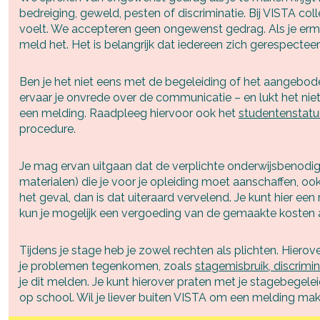
bedreiging, geweld, pesten of discriminatie. Bij VISTA coll
voelt. We accepteren geen ongewenst gedrag. Als je ermee
meld het. Het is belangrijk dat iedereen zich gerespecteer
Ben je het niet eens met de begeleiding of het aangebode
ervaar je onvrede over de communicatie – en lukt het ni
een melding. Raadpleeg hiervoor ook het
studentenstatu
procedure.
Je mag ervan uitgaan dat de verplichte onderwijsbenodig
materialen) die je voor je opleiding moet aanschaffen, ook
het geval, dan is dat uiteraard vervelend. Je kunt hier e
kun je mogelijk een vergoeding van de gemaakte kosten 
Tijdens je stage heb je zowel rechten als plichten. Hierov
je problemen tegenkomen, zoals
stagemisbruik, discrimi
je dit melden. Je kunt hierover praten met je stagebegel
op school. Wil je liever buiten VISTA om een melding m