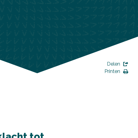
n
Delen
Printen
klacht tot