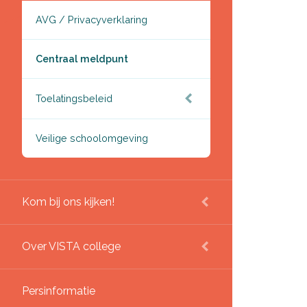
AVG / Privacyverklaring
Centraal meldpunt
Toelatingsbeleid
Veilige schoolomgeving
Kom bij ons kijken!
Over VISTA college
Persinformatie