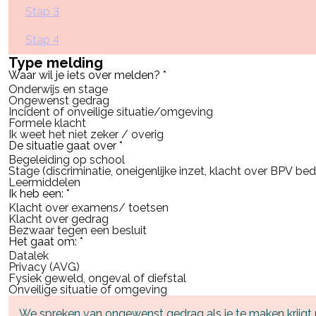
Stap 3
Stap 4
Type melding
Waar wil je iets over melden?
*
Onderwijs en stage
Ongewenst gedrag
Incident of onveilige situatie/omgeving
Formele klacht
Ik weet het niet zeker / overig
De situatie gaat over
*
Begeleiding op school
Stage (discriminatie, oneigenlijke inzet, klacht over BPV bedr
Leermiddelen
Ik heb een:
*
Klacht over examens/ toetsen
Klacht over gedrag
Bezwaar tegen een besluit
Het gaat om:
*
Datalek
Privacy (AVG)
Fysiek geweld, ongeval of diefstal
Onveilige situatie of omgeving
We spreken van ongewenst gedrag als je te maken krijgt me