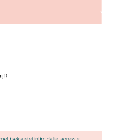
ijf)
t (seksuele) intimidatie, agressie,