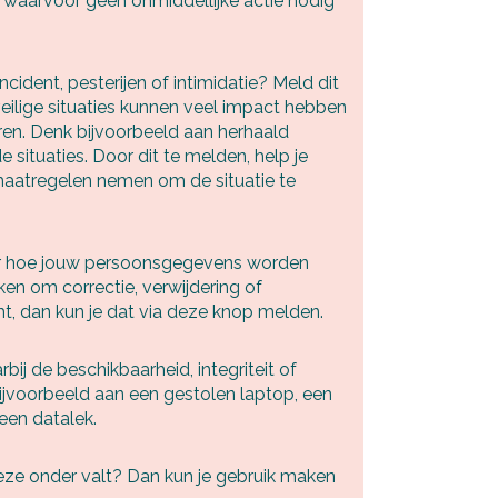
waarvoor geen onmiddellijke actie nodig
ncident, pesterijen of intimidatie? Meld dit
eilige situaties kunnen veel impact hebben
eren. Denk bijvoorbeeld aan herhaald
 situaties. Door dit te melden, help je
aatregelen nemen om de situatie te
ver hoe jouw persoonsgegevens worden
en om correctie, verwijdering of
ht, dan kun je dat via deze knop melden.
bij de beschikbaarheid, integriteit of
ijvoorbeeld aan een gestolen laptop, een
een datalek.
eze onder valt? Dan kun je gebruik maken