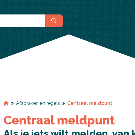
praken en regels
Meeloopdage
ormatie voor havisten
lgestelde vragen
r decanen en mentoren
r alumni
Afspraken en regels
Centraal meldpunt
Centraal meldpunt
Als je iets wilt melden, van 