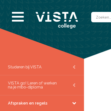
Contact & locaties
Afs
Inf
Vee
Voo
Mbo-opleidingen
Voo
Bedrijfsopleidingen
Vavo
Entreeopleidingen
Taal+
Studeren bij VISTA
VISTA go! Leren of werken
SLUITEN
na je mbo-diploma
Afspraken en regels