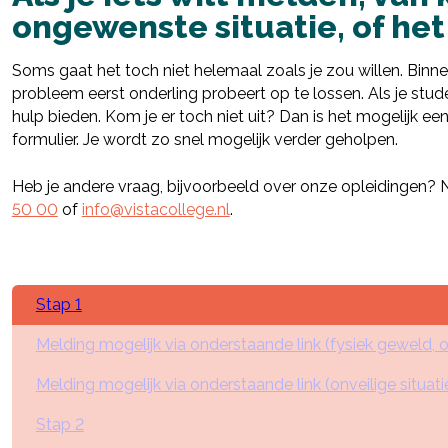
ongewenste situatie, of het
Soms gaat het toch niet helemaal zoals je zou willen. Binne
probleem eerst onderling probeert op te lossen. Als je stud
hulp bieden. Kom je er toch niet uit? Dan is het mogelijk e
formulier. Je wordt zo snel mogelijk verder geholpen.
Heb je andere vraag, bijvoorbeeld over onze opleidingen?
50 00
of
info@vistacollege.nl
.
Stap 1
Melding mogelijk via onderstaande link (fysiek geweld, o
Melding mogelijk via onderstaande link (onveilige situati
Stap 2