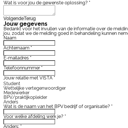
Wat is voor jou de gewenste oplossing?
*
Volgende
Terug
Jouw gegevens
Bedankt voor het invullen van de informatie over de meldin
jou, zodat we de melding goed in behandeling kunnen ne
Naam
Achternaam
*
E-mailadres
*
Telefoonnummer
*
Jouw relatie met VISTA
*
Student
Wettelijke vertegenwoordiger
Medewerker
BPV/praktijkopleider
Anders
Wat is de naam van het BPV bedrijf of organisatie?
*
Voor welke afdeling werk je?
*
Anders:
*