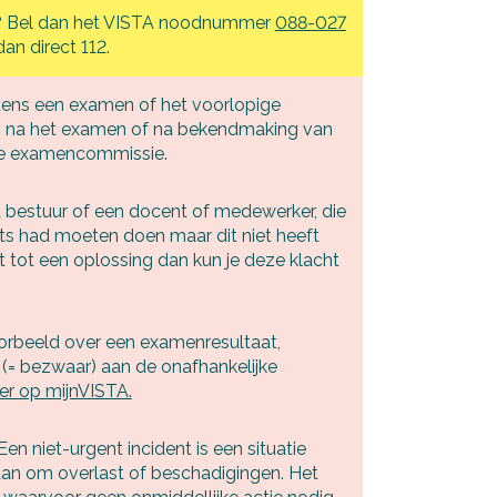
ig? Bel dan het VISTA noodnummer
088-027
an direct 112.
jdens een examen of het voorlopige
om na het examen of na bekendmaking van
 de examencommissie.
t bestuur of een docent of medewerker, die
 iets had moeten doen maar dit niet heeft
dt tot een oplossing dan kun je deze klacht
voorbeeld over een examenresultaat,
 (= bezwaar) aan de onafhankelijke
zer op mijnVISTA.
n niet-urgent incident is een situatie
gaan om overlast of beschadigingen. Het