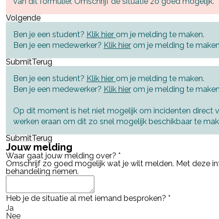
van dit formulier. Omschrijf de situatie zo goed mogelijk.
Volgende
Ben je een student?
Klik hier
om je melding te maken.
Ben je een medewerker?
Klik hier
om je melding te maken
Submit
Terug
Ben je een student?
Klik hier
om je melding te maken.
Ben je een medewerker?
Klik hier
om je melding te maken
Op dit moment is het niet mogelijk om incidenten direct 
werken eraan om dit zo snel mogelijk beschikbaar te ma
Submit
Terug
Jouw melding
Waar gaat jouw melding over?
*
Omschrijf zo goed mogelijk wat je wilt melden. Met deze i
behandeling nemen.
Heb je de situatie al met iemand besproken?
*
Ja
Nee