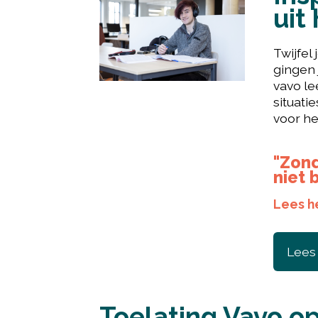
uit
Twijfel
gingen 
vavo le
situati
voor he
"Zond
niet 
Lees h
Lees
Toelating Vavo op