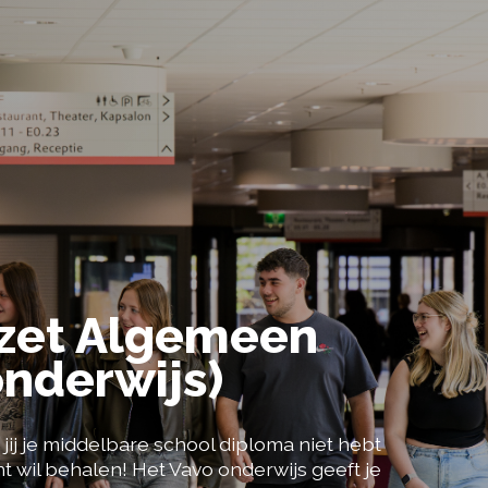
Voor wie is 
erwijstrajecten kan ik volgen?
Onze succesverhal
de lessen op het vavo uit?
 begeleiding kan ik verwachten?
ezet Algemeen
nderwijs)
 jij je middel­bare school diploma niet hebt
 wil behalen! Het Vavo onderwijs geeft je