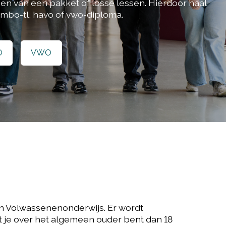
gen van een pakket of losse lessen. Hierdoor haal
 vmbo-tl, havo of vwo-diploma.
O
VWO
n Volwassenenonderwijs. Er wordt
je over het algemeen ouder bent dan 18