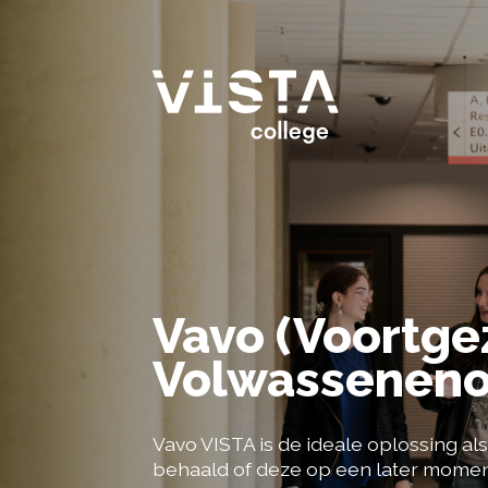
Aanmelden
Welke ond
Contact en locaties
Hoe zien 
Kosten
Wat voor
Informatie voor scholen
Vavo (Voort­g
Volwassenen­o
Vavo VISTA is de ideale oplossing als
behaald of deze op een later moment