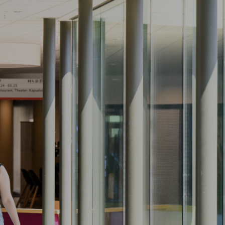
vavo?
en