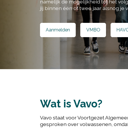
namelijk de mogelijkheid tot het vol
jij binnen één of twee jaar alsnog je
Aanmelden
VMBO
HAV
Wat is Vavo?
Vavo staat voor Voortgezet Algemee
gesproken over volwassenen, omdat 