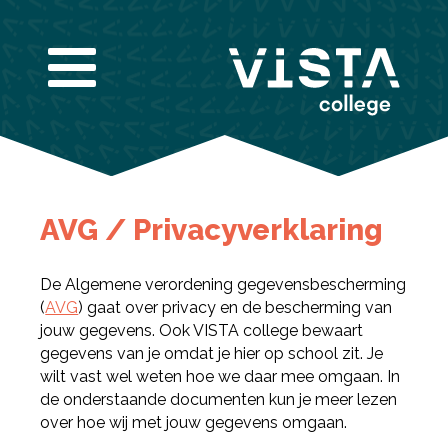
Infogids downloaden
AVG / Privacyverklaring
Vul de gegevens hieronder in om de infogids te
downloaden.
E-mailadres
*
De Algemene verordening gegevensbescherming
(
AVG
) gaat over privacy en de bescherming van
Nieuwsbrief
jouw gegevens. Ook VISTA college bewaart
Ik wil graag de nieuwsbrief ontvangen
Akkoord
*
gegevens van je omdat je hier op school zit. Je
Ik ga akkoord met het verwerken van mijn
wilt vast wel weten hoe we daar mee omgaan. In
gegevens volgens de
privacy voorwaarden van
VISTA college
.
de onderstaande documenten kun je meer lezen
Bekijk de infogids
over hoe wij met jouw gegevens omgaan.