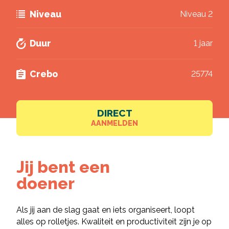
Brochure downloaden
Niveau
Niveau 2
Duur
1 jaar
Crebo
25774
DIRECT
AANMELDEN
Jij bent een
doener
Als jij aan de slag gaat en iets organiseert, loopt
alles op rolletjes. Kwaliteit en productiviteit zijn je op