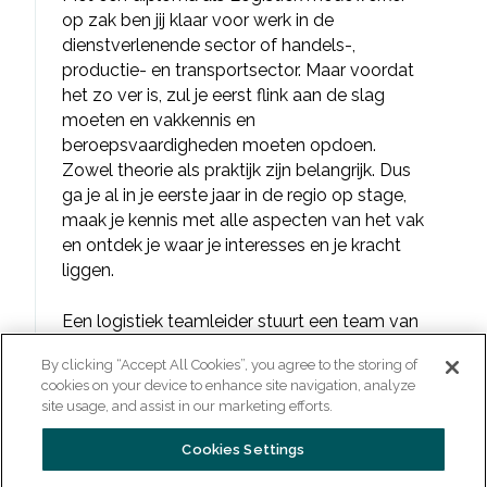
op zak ben jij klaar voor werk in de
dienstverlenende sector of handels-,
productie- en transportsector. Maar voordat
het zo ver is, zul je eerst flink aan de slag
moeten en vakkennis en
beroepsvaardigheden moeten opdoen.
Zowel theorie als praktijk zijn belangrijk. Dus
ga je al in je eerste jaar in de regio op stage,
maak je kennis met alle aspecten van het vak
en ontdek je waar je interesses en je kracht
liggen.
Een logistiek teamleider stuurt een team van
logistiek medewerkers aan in verschillende
By clicking “Accept All Cookies”, you agree to the storing of
soorten bedrijven. Je coördineert
cookies on your device to enhance site navigation, analyze
werkzaamheden en draagt bij aan de
site usage, and assist in our marketing efforts.
verbetering van het logistieke proces. Je
stuurt een team aan vanuit zijn eigen
Cookies Settings
expertise en bent verantwoordelijk voor het