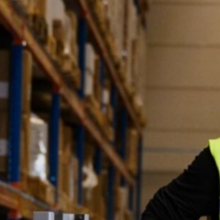
Logistiek medewerker (BOL)
Sittard, Arendstraat
Niveau:
Niveau 2
Duur:
1 jaar
Leerweg:
BOL
Arendstraat
6135KT Sittard-Geleen
Telefoon:
088 - 001 50 00
E-mailadres:
info@vistacollege.nl
Aanmelden voor deze locatie