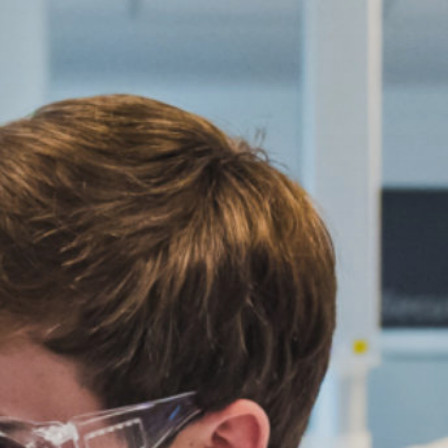
Chemisch-fysisch analist (BOL)
Sittard, Arendstraat
Niveau:
Niveau 4
Duur:
4 jaar
Leerweg:
BOL
Arendstraat
6135KT Sittard-Geleen
Telefoon:
088 - 001 50 00
E-mailadres:
info@vistacollege.nl
Aanmelden voor deze locatie