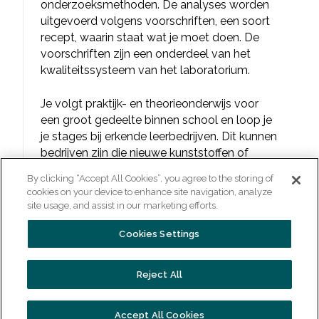
onderzoeksmethoden. De analyses worden
uitgevoerd volgens voorschriften, een soort
recept, waarin staat wat je moet doen. De
voorschriften zijn een onderdeel van het
kwaliteitssysteem van het laboratorium.
Je volgt praktijk- en theorieonderwijs voor
een groot gedeelte binnen school en loop je
je stages bij erkende leerbedrijven. Dit kunnen
bedrijven zijn die nieuwe kunststoffen of
rubbers ontwikkelen. Maar denk aan bedrijven
By clicking “Accept All Cookies”, you agree to the storing of
die onderzoek doen naar eigenschappen van
cookies on your device to enhance site navigation, analyze
ceramiek, isolatiematerialen, voeding of
site usage, and assist in our marketing efforts.
waterzuiveringstechnieken. Van jou wordt
verwacht dat je gedisciplineerd en precies
Cookies Settings
bent en aandacht hebt voor details. De
analist kan zich ook bezig houden met
Reject All
technieken om chemisch fysische analyses
te gebruiken voor praktische doeleinden.
Accept All Cookies