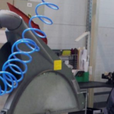
Metaaltechniek (Verspanen
productietechniek) (BOL)
Sittard, Arendstraat
Niveau:
Niveau 2
Duur:
2 jaar
Leerweg:
BOL
Arendstraat
6135KT Sittard-Geleen
Telefoon:
088 - 001 50 00
E-mailadres:
info@vistacollege.nl
Aanmelden voor deze locatie