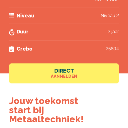
Deel via LinkedIn
Akkoord
*
Ik ga akkoord met het verwerken van mijn
Niveau
Niveau 2
gegevens volgens de
privacy voorwaarden van
VISTA college
.
Duur
2 jaar
Brochure downloaden
Crebo
25894
DIRECT
AANMELDEN
Jouw toekomst
start bij
Metaaltechniek!