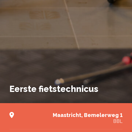
Brochure downloaden
Vul de gegevens hieronder in om de brochure van
deze opleiding te kunnen downloaden.
Deel via Facebook
Eerste fietstechnicus
E-mailadres
*
Deel via Twitter
Nieuwsbrief
Maastricht, Bemelerweg 1
Ik wil graag de nieuwsbrief ontvangen.
BBL
Deel via LinkedIn
Akkoord
*
Ik ga akkoord met het verwerken van mijn