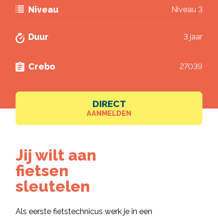
gegevens volgens de
privacy voorwaarden van
Niveau
Niveau 3
VISTA college
.
Brochure downloaden
Duur
3 jaar
Crebo
27039
DIRECT
AANMELDEN
Jij wilt aan
fietsen
sleutelen
Als eerste fietstechnicus werk je in een