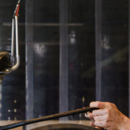
noodzakelijk om zelf een werkplek voor minimaal
610 klokuren te zoeken. Er zijn kosten verbonden
aan een BBL-opleiding. Naast het reguliere
cursusgeld kunnen nog andere kosten in rekening
worden gebracht. Om je aan te melden heb je een
werkgever nodig. Indien je geen werkplek hebt, kun
je
niet
beginnen met de BBL opleiding.
Eerste fietstechnicus (BBL)
Maastricht, Bemelerweg 1
Watersley
6132 KA Sittard
Niveau:
Niveau 3
Duur:
3 jaar
Leerweg:
BBL