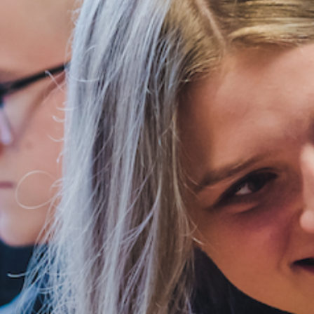
Software developer (BOL)
Maastricht, Sibemaweg
Niveau:
Niveau 4
Duur:
4 jaar
Leerweg:
BOL
Sibemaweg
6224DC Maastricht
Telefoon:
088 - 001 50 00
E-mailadres:
info@vistacollege.nl
Aanmelden voor deze locatie
Software developer (BOL)
Heerlen, Nieuw Eyckholt