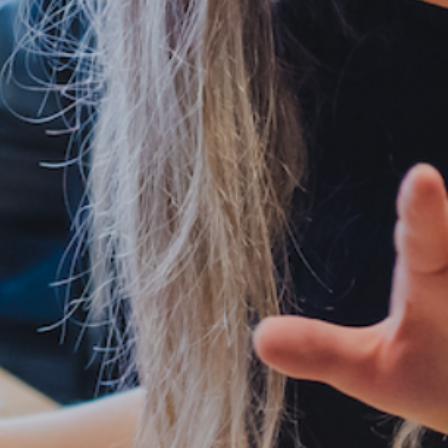
Niveau:
Niveau 4
Duur:
4 jaar
Leerweg:
BOL
Nieuw-Eyckholt
6419 DJ Heerlen
Telefoon:
088 - 001 50 00
E-mailadres:
info@vistacollege.nl
Aanmelden voor deze locatie