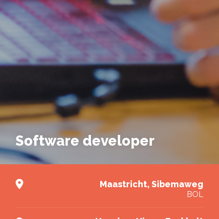
Brochure downloaden
Vul de gegevens hieronder in om de brochure van
deze opleiding te kunnen downloaden.
Deel via Facebook
Software developer
E-mailadres
*
Deel via Twitter
Nieuwsbrief
Maastricht, Sibemaweg
Ik wil graag de nieuwsbrief ontvangen.
BOL
Deel via LinkedIn
Akkoord
*
Ik ga akkoord met het verwerken van mijn
gegevens volgens de
privacy voorwaarden van