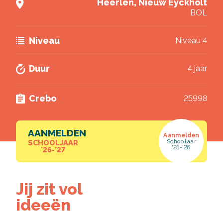
Heerlen, Nieuw Eyckholt
VISTA college
.
BOL
Brochure downloaden
Niveau
Niveau 4
Duur
4 jaar
Crebo
25998
AANMELDEN
Aanmelden
Schooljaar
SCHOOLJAAR
'25-'26
'26-'27
Jij zit vol
ideeën