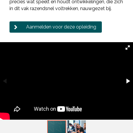
precies wat speelt en houdt ontwikkelingen, die zich
in dit vak razendsnel voltrekken, nauwgezet bij.
Aanmelden voor deze opleiding