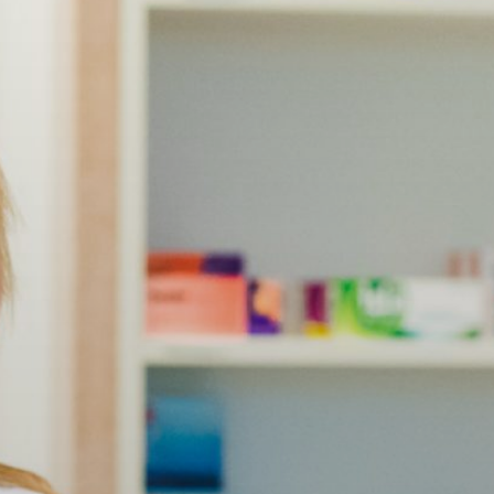
Apothekersassistent (BOL)
Heerlen (ZAP), Henri Dunantstraat
Niveau:
Niveau 4
Duur:
3 jaar
Leerweg:
BOL
Henri Dunantstraat
6419PB Heerlen
Telefoon:
088 - 001 50 00
E-mailadres:
info@vistacollege.nl
Aanmelden voor deze locatie