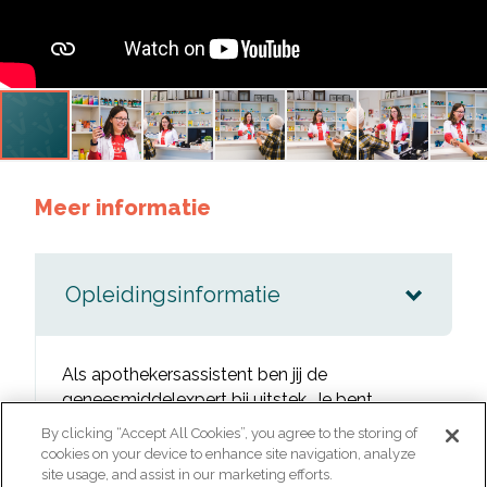
Meer informatie
Opleidingsinformatie
Als apothekersassistent ben jij de
geneesmiddelexpert bij uitstek. Je bent
samen met je collega’s en de apotheker de
By clicking “Accept All Cookies”, you agree to the storing of
zorgverlener waar een patiënt zelfs zonder
cookies on your device to enhance site navigation, analyze
afspraak terecht kan. Samen zorgen jullie
site usage, and assist in our marketing efforts.