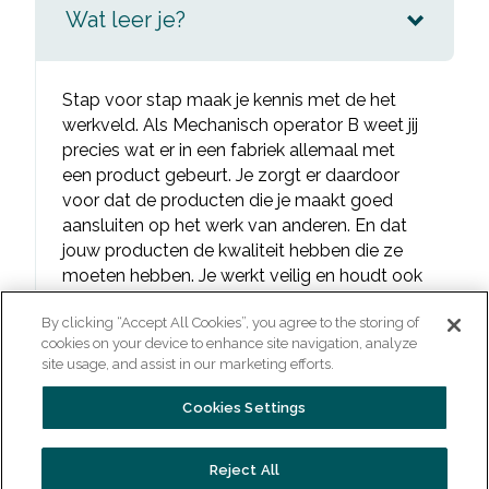
Wat leer je?
Stap voor stap maak je kennis met de het
werkveld. Als Mechanisch operator B weet jij
precies wat er in een fabriek allemaal met
een product gebeurt. Je zorgt er daardoor
voor dat de producten die je maakt goed
aansluiten op het werk van anderen. En dat
jouw producten de kwaliteit hebben die ze
moeten hebben. Je werkt veilig en houdt ook
rekening met het milieu. En heeft een
By clicking “Accept All Cookies”, you agree to the storing of
collega-operator hulp nodig? Dan begeleidt
cookies on your device to enhance site navigation, analyze
je die. Geeft een machine storing? Dan los je
site usage, and assist in our marketing efforts.
die snel op.
Cookies Settings
Studiekosten
Reject All