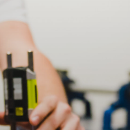
noodzakelijk om zelf een werkplek voor minimaal
610 klokuren te zoeken. Er zijn kosten verbonden
aan een BBL-opleiding. Naast het reguliere
cursusgeld kunnen nog andere kosten in rekening
worden gebracht. Om je aan te melden heb je een
werkgever nodig. Indien je geen werkplek hebt, kun
je
niet
beginnen met de BBL opleiding.
Mechanisch operator B (BBL)
Sittard, Arendstraat
Arendstraat
6135KT Sittard-Geleen
Niveau:
Niveau 3
Duur:
2 jaar
Leerweg:
BBL