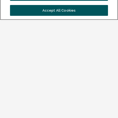
Accept All Cookies
Verder leren/werken
Toelatingsbeleid
Studiekosten
Studiemiddelen
Handige links