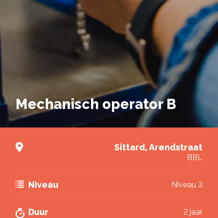
Brochure downloaden
Vul de gegevens hieronder in om de brochure van
deze opleiding te kunnen downloaden.
Deel via Facebook
Mechanisch operator B
E-mailadres
*
Deel via Twitter
Nieuwsbrief
Sittard, Arendstraat
Ik wil graag de nieuwsbrief ontvangen.
BBL
Deel via LinkedIn
Akkoord
*
Ik ga akkoord met het verwerken van mijn
gegevens volgens de
privacy voorwaarden van
Niveau
Niveau 3
VISTA college
.
Brochure downloaden
Duur
2 jaar