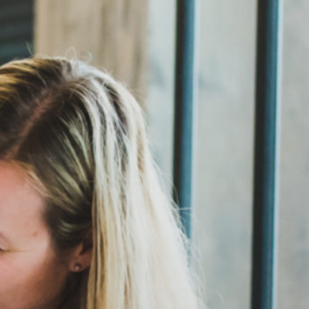
Middenkaderfunctionaris bouw (BOL)
Maastricht, Sibemaweg
Niveau:
Niveau 4
Duur:
4 jaar
Leerweg:
BOL
Sibemaweg
6224DC Maastricht
Telefoon:
088 - 001 50 00
E-mailadres:
info@vistacollege.nl
Aanmelden voor deze locatie