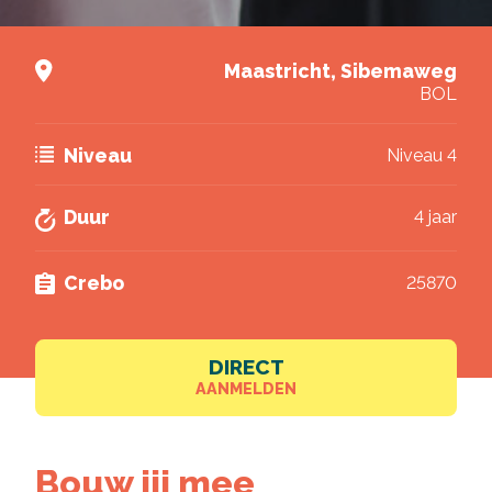
Deel via Twitter
Nieuwsbrief
Maastricht, Sibemaweg
Ik wil graag de nieuwsbrief ontvangen.
BOL
Deel via LinkedIn
Akkoord
*
Ik ga akkoord met het verwerken van mijn
gegevens volgens de
privacy voorwaarden van
Niveau
Niveau 4
VISTA college
.
Brochure downloaden
Duur
4 jaar
Crebo
25870
DIRECT
AANMELDEN
Bouw jij mee