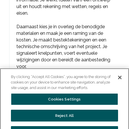
uit en houdt rekening met wetten, regels en
eisen.
Daarnaast kies je in overleg de benodigde
materialen en maak je een raming van de
kosten. Je maakt bestektekeningen en een
technische omschrijving van het project. Je
signaleert knelpunten, voert eventuele
wijzigingen door en bereidt de aanbesteding
voor.
By clicking “Accept All Cookies”, you agree to the storing of
Als Middenkaderfunctionaris bouw maak je
cookies on your device to enhance site navigation, analyze
(werk)tekeningen, de indeling voor de
site usage, and assist in our marketing efforts.
bouwplaats en maak je bij bestaande bouw
Cookies Settings
een onderhoudsplan. Tijdens de bouw
bewaak je de planning en kosten en voer je
kwaliteitscontroles uit.
Reject All
De benodigde competenties en