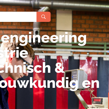
praken en regels
Meeloopdage
ormatie voor havisten
lgestelde vragen
BOL
BBL
r decanen en mentoren
r alumni
 engineering
trie
 een combinatie van school en stage. Je gaat de hele week n
chnisch &
bouwkundig en
industrie (elektrotechnisch & w