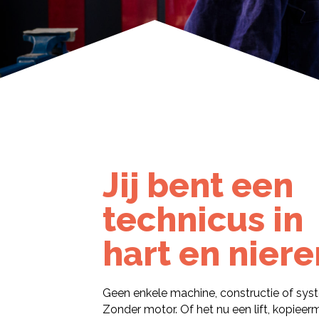
Heerlen, Schandelermolen
Niveau:
Niveau 4
Duur:
4 jaar
Leerweg:
BOL
Schandelermolenweg
6415GG Heerlen
Telefoon:
088 - 001 50 00
E-mailadres:
info@vistacollege.nl
Jij bent een
Aanmelden voor deze locatie
technicus in
hart en niere
Geen enkele machine, constructie of sys
Zonder motor. Of het nu een lift, kopieerm