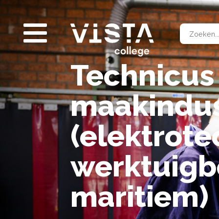
Contact & locaties
Afs
Inf
Vee
Voo
Mbo-opleidingen
Voo
Bedrijfsopleidingen
Technicus
Vavo
Entreeopleidingen
maakindus
Taal+
Wat is een BOL opleiding?
BOL
is de afkorting voor Beroepsopleidende Leerweg,
(elektrote
stage.
werktuig
SLUITEN
maritiem)
Technicus engineering maak
maritiem) (BOL)