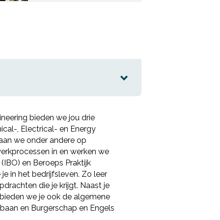
Ik wil graag de nieuwsbrief ontvangen
Ik wil graag de nieuwsbrief ontvangen.
Deel via LinkedIn
Akkoord
*
Ik ga akkoord met het verwerken van mijn
Akkoord
*
gegevens volgens de
privacy voorwaarden van
Ik ga akkoord met het verwerken van mijn
VISTA college
.
gegevens volgens de
privacy voorwaarden van
Bekijk de infogids
VISTA college
.
Brochure downloaden
ineering bieden we jou drie
cal-, Electrical- en Energy
gaan we onder andere op
werkprocessen in en werken we
(IBO) en Beroeps Praktijk
e in het bedrijfsleven. Zo leer
drachten die je krijgt. Naast je
 bieden we je ook de algemene
baan en Burgerschap en Engels