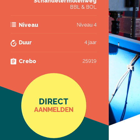
Schandelermolenweg
BBL & BOL
Niveau
Niveau 4
Duur
4 jaar
Crebo
25919
DIRECT
AANMELDEN