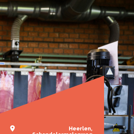
n
aar school. Je loopt ook één of meerdere periodes
erktuigbouwkundig en
Heerlen,