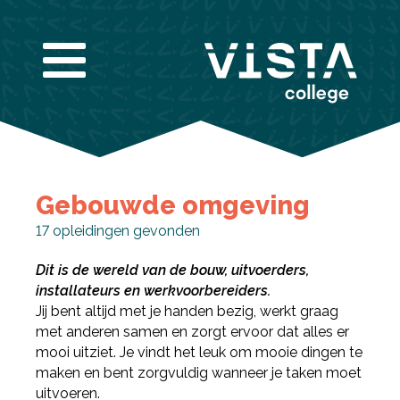
Infogids downloaden
Gebouwde omgeving
Vul de gegevens hieronder in om de infogids te
17
opleidingen gevonden
downloaden.
E-mailadres
*
Dit is de wereld van de bouw, uitvoerders,
Nieuwsbrief
installateurs en werkvoorbereiders.
Ik wil graag de nieuwsbrief ontvangen
Jij bent altijd met je handen bezig, werkt graag
Akkoord
*
Ik ga akkoord met het verwerken van mijn
met anderen samen en zorgt ervoor dat alles er
gegevens volgens de
privacy voorwaarden van
mooi uitziet. Je vindt het leuk om mooie dingen te
VISTA college
.
Bekijk de infogids
maken en bent zorgvuldig wanneer je taken moet
uitvoeren.