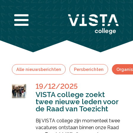
Infogids downloaden
Alle nieuwsberichten
Persberichten
Organis
Vul de gegevens hieronder in om de infogids te
downloaden.
E-mailadres
*
19/12/2025
VISTA college zoekt
Nieuwsbrief
Ik wil graag de nieuwsbrief ontvangen
twee nieuwe leden voor
Akkoord
*
de Raad van Toezicht
Ik ga akkoord met het verwerken van mijn
gegevens volgens de
privacy voorwaarden van
VISTA college
.
Bij VISTA college zijn momenteel twee
Bekijk de infogids
vacatures ontstaan binnen onze Raad