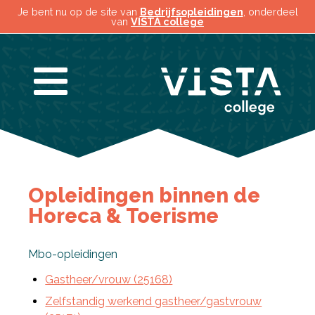
Je bent nu op de site van
Bedrijfsopleidingen
, onderdeel
van
VISTA college
Opleidingen binnen de
Horeca & Toerisme
Mbo-opleidingen
Gastheer/vrouw (25168)
Zelfstandig werkend gastheer/gastvrouw