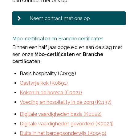
dan contact met ons op.
Neem contact met ons op
Deel via Facebook
Mbo-certificaten en Branche certificaten
Binnen een half jaar opgeleid en aan de slag met
een onze
Mbo-certificaten
en
Branche
Deel via Twitter
certificaten
Basis hospitality (C0035)
Deel via LinkedIn
Gastvrije kok (K0891)
Koken in de horeca (C0021)
Voeding en hospitality in de zorg (K1137)
Digitale vaardigheden basis (K0022)
Digitale vaardigheden gevorderd (K0023)
Duits in het beroepsonderwijs (K0959)