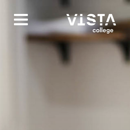
Infogids downloaden
Vul de gegevens hieronder in om de infogids te
downloaden.
E-mailadres
*
Nieuwsbrief
Ik wil graag de nieuwsbrief ontvangen
Akkoord
*
Ik ga akkoord met het verwerken van mijn
gegevens volgens de
privacy voorwaarden van
VISTA college
.
Bekijk de infogids