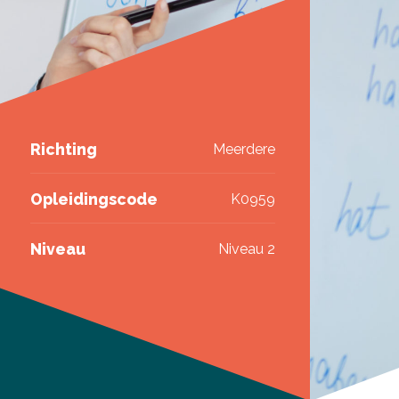
Richting
Meerdere
Opleidingscode
K0959
Niveau
Niveau 2