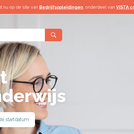
 Toerisme
Horeca & Toerisme
t nu op de site van
Bedrijfsopleidingen
, onderdeel van
VISTA c
Logistiek
& Industrie
Techniek & Industrie
d
Veiligheid
elzijn
Zorg & Welzijn
t
derwijs
de startdatum