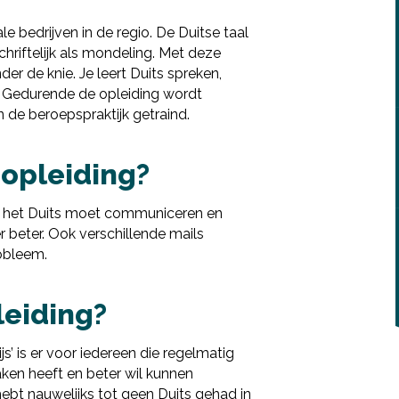
e bedrijven in de regio. De Duitse taal
riftelijk als mondeling. Met deze
nder de knie. Je leert Duits spreken,
n. Gedurende de opleiding wordt
 de beroepspraktijk getraind.
 opleiding?
in het Duits moet communiceren en
 beter. Ook verschillende mails
robleem.
leiding?
Deel via Facebook
s’ is er voor iedereen die regelmatig
ken heeft en beter wil kunnen
Deel via Twitter
ebt nauwelijks tot geen Duits gehad in