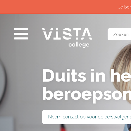
Contact
Horeca &
Je ben
Wat past bij mij?
Logistiek
Nieuws
Techniek 
Voor alumni
Veilighei
Zorg & W
Duits in he
beroepson
SLUITEN
Neem contact op voor de eerstvolgen