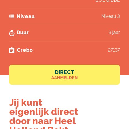
BOL & BBL
Deel via LinkedIn
Akkoord
*
Ik ga akkoord met het verwerken van mijn
Niveau
Niveau 3
gegevens volgens de
privacy voorwaarden van
VISTA college
.
Duur
3 jaar
Brochure downloaden
Crebo
27137
DIRECT
AANMELDEN
Jij kunt
eigenlijk direct
door naar Heel