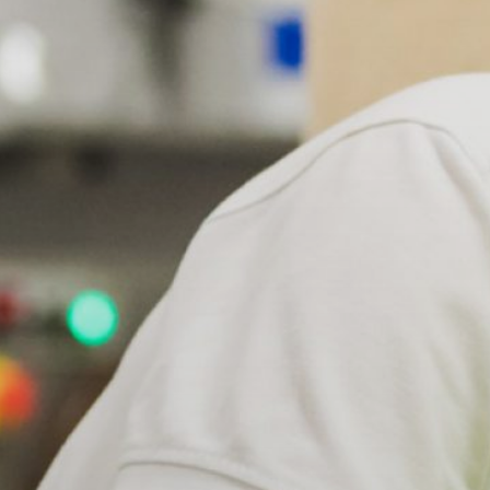
Zelfstandig werkend bakker (BOL)
Heerlen (Campus), Valkenburgerweg
Niveau:
Niveau 3
Duur:
3 jaar
Leerweg:
BOL
Valkenburgerweg
6419AW Heerlen
Telefoon:
088 - 001 50 00
E-mailadres:
info@vistacollege.nl
Aanmelden voor deze locatie