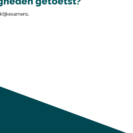
gheden getoetst?
aktijkexamens.