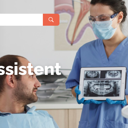
praken en regels
Meeloopdage
ormatie voor havisten
lgestelde vragen
r decanen en mentoren
r alumni
ssistent