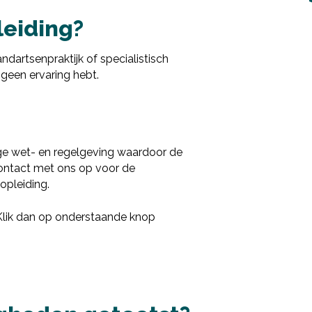
downloaden.
Deel via Twitter
E-mailadres
*
leiding?
Nieuwsbrief
Ik wil graag de nieuwsbrief ontvangen
andartsenpraktijk of specialistisch
Deel via LinkedIn
Akkoord
*
geen ervaring hebt.
Ik ga akkoord met het verwerken van mijn
gegevens volgens de
privacy voorwaarden van
VISTA college
.
Bekijk de infogids
ge wet- en regelgeving waardoor de
 contact met ons op voor de
opleiding.
 Klik dan op onderstaande knop