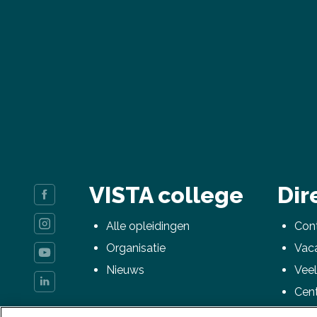
VISTA college
Dir
Alle opleidingen
Cont
Organisatie
Vac
Nieuws
Veel
Cen
mij