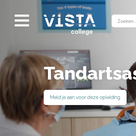
Contact & locaties
Afs
Inf
Vee
Voo
Mbo-opleidingen
Voo
Bedrijfsopleidingen
Vavo
Entreeopleidingen
Taal+
Tandartsa
Meld je aan voor deze opleiding
SLUITEN