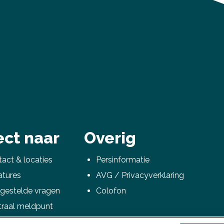
ect naar
Overig
act & locaties
Persinformatie
atures
AVG / Privacyverklaring
gestelde vragen
Colofon
traal meldpunt
nVISTA