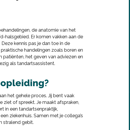
behandelingen, de anatomie van het
ofd-halsgebied. Er komen vakken aan de
Deze kennis pas je dan toe in de
an praktische handelingen zoals boren en
n patiënten, het geven van adviezen en
zig als tandartsassistent.
 opleiding?
aan het gehele proces. Jij bent vaak
e ziet of spreekt. Je maakt afspraken,
rt in een tandartsenpraktijk,
Infogids downloaden
 een ziekenhuis. Samen met je collega’s
Deel via Facebook
n stralend gebit.
Vul de gegevens hieronder in om de infogids te