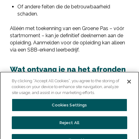
Of andere feiten die de betrouwbaarheid
schaden.
Alléén met toekenning van een Groene Pas – vóór
startmoment – kan je definitief deelnemen aan de
opleiding. Aanmelden voor de opleiding kan alleen
via een SBB-erkend leerbedrijf.
Wat ontvang je na het afronden
van de opleiding?
By clicking “Accept All Cookies”, you agree to the storing of
Bij succesvolle afronding van de opleiding
cookies on your device to enhance site navigation, analyze
site usage, and assist in our marketing efforts.
Beveiliger niveau 2 ontvang je het mbo-diploma
Beveiliger niveau 2.
Cookies Settings
Veel gestelde vragen
Reject All
Heb je nog vragen over de opleiding Beveiliger
niveau 2? Wij hebben de meest gestelde vragen