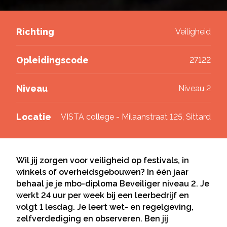
Deel via Twitter
Richting
Veiligheid
Deel via LinkedIn
Opleidingscode
27122
Niveau
Niveau 2
Locatie
VISTA college - Milaanstraat 125, Sittard
Wil jij zorgen voor veiligheid op festivals, in
winkels of overheidsgebouwen? In één jaar
behaal je je mbo-diploma Beveiliger niveau 2. Je
werkt 24 uur per week bij een leerbedrijf en
volgt 1 lesdag. Je leert wet- en regelgeving,
zelfverdediging en observeren. Ben jij