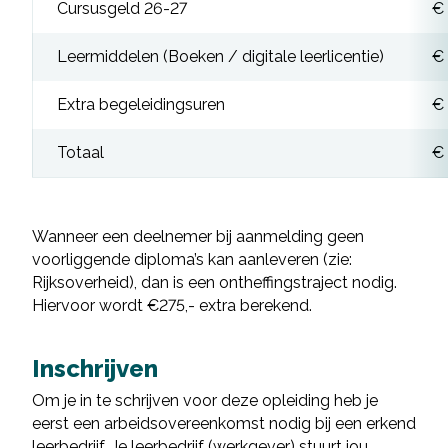
Cursusgeld 26-27
€
Leermiddelen (Boeken / digitale leerlicentie)
€
Extra begeleidingsuren
€
Totaal
€
Wanneer een deelnemer bij aanmelding geen
voorliggende diploma’s kan aanleveren (zie:
Rijksoverheid), dan is een ontheffingstraject nodig.
Hiervoor wordt €275,- extra berekend.
Inschrijven
Om je in te schrijven voor deze opleiding heb je
eerst een arbeidsovereenkomst nodig bij een erkend
leerbedrijf. Je leerbedrijf (werkgever) stuurt jou