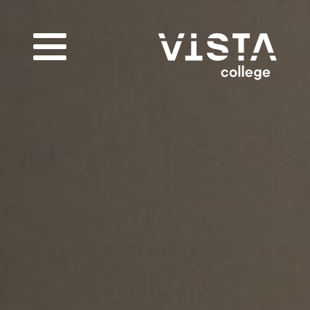
Infogids downloaden
Vul de gegevens hieronder in om de infogids te
downloaden.
E-mailadres
*
Nieuwsbrief
Ik wil graag de nieuwsbrief ontvangen
Akkoord
*
Ik ga akkoord met het verwerken van mijn
gegevens volgens de
privacy voorwaarden van
VISTA college
.
Bekijk de infogids