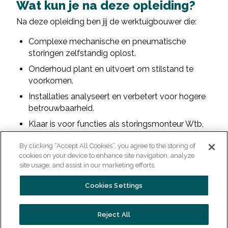
Wat kun je na deze opleiding?
Na deze opleiding ben jij de werktuigbouwer die:
Complexe mechanische en pneumatische
storingen zelfstandig oplost.
Onderhoud plant en uitvoert om stilstand te
voorkomen.
Installaties analyseert en verbetert voor hogere
betrouwbaarheid.
Klaar is voor functies als storingsmonteur Wtb,
onderhoudstechnicus of liever wilt doorgroeien
By clicking “Accept All Cookies”, you agree to the storing of
naar het HBO.
cookies on your device to enhance site navigation, analyze
site usage, and assist in our marketing efforts.
Kortom: jij houdt de fabriek draaiende – met kennis,
precisie en vakmanschap.
Cookies Settings
Studiekosten
Reject All