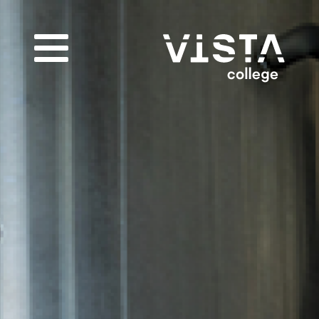
Infogids downloaden
Vul de gegevens hieronder in om de infogids te
downloaden.
E-mailadres
*
Nieuwsbrief
Ik wil graag de nieuwsbrief ontvangen
Akkoord
*
Ik ga akkoord met het verwerken van mijn
gegevens volgens de
privacy voorwaarden van
VISTA college
.
Bekijk de infogids