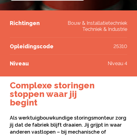
Deel via Twitter
Richtingen
Bouw & Installatietechniek
Techniek & Industrie
Deel via LinkedIn
Opleidingscode
25310
Niveau
Niveau 4
Complexe storingen
stoppen waar jij
begint
Als werktuigbouwkundige storingsmonteur zorg
jij dat de fabriek blijft draaien. Jij grijpt in waar
anderen vastlopen – bij mechanische of