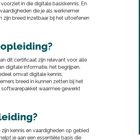
voorziet in die digitale basiskennis. En
 vaardigheden die je als werknemer
zijn breed inzetbaar bij het uitoefenen
 opleiding?
dit certificaat zijn relevant voor alle
digitale informatie, het begrijpen,
edeel omvat digitale kennis,
mers breed in kunnen zetten bij het
et softwarepakket waarmee gewerkt
Infogids downloaden
Deel via Facebook
leiding?
Vul de gegevens hieronder in om de infogids te
downloaden.
Deel via Twitter
e zijn kennis en vaardigheden op gebied
E-mailadres
*
helpt je aan een essentiële basis die