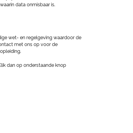
Nieuwsbrief
waarin data onmisbaar is.
Ik wil graag de nieuwsbrief ontvangen
Deel via LinkedIn
Akkoord
*
Ik ga akkoord met het verwerken van mijn
gegevens volgens de
privacy voorwaarden van
VISTA college
.
Bekijk de infogids
edige wet- en regelgeving waardoor de
 contact met ons op voor de
opleiding.
 Klik dan op onderstaande knop