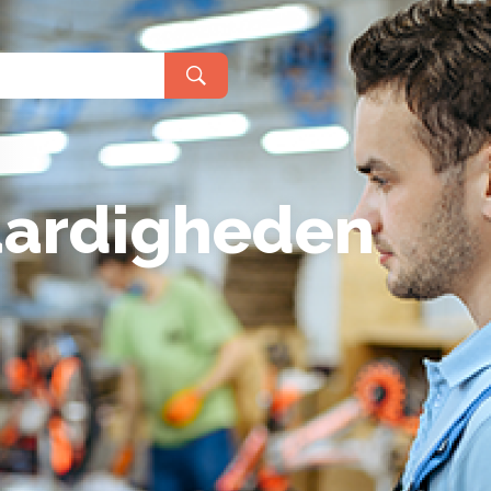
praken en regels
Meeloopdage
ormatie voor havisten
lgestelde vragen
r decanen en mentoren
r alumni
vaardigheden