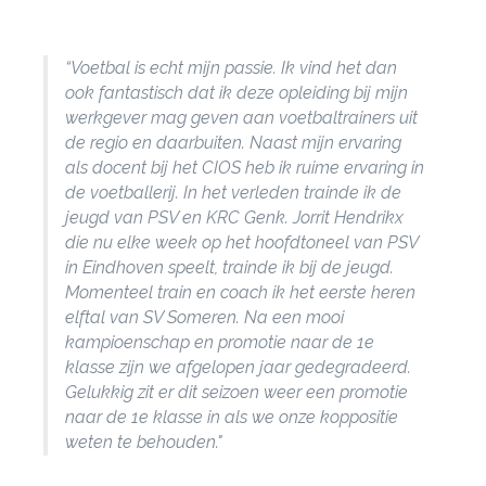
“Voetbal is echt mijn passie. Ik vind het dan
ook fantastisch dat ik deze opleiding bij mijn
werkgever mag geven aan voetbaltrainers uit
de regio en daarbuiten. Naast mijn ervaring
als docent bij het CIOS heb ik ruime ervaring in
de voetballerij. In het verleden trainde ik de
jeugd van PSV en KRC Genk. Jorrit Hendrikx
die nu elke week op het hoofdtoneel van PSV
Deel via Facebook
in Eindhoven speelt, trainde ik bij de jeugd.
Momenteel train en coach ik het eerste heren
elftal van SV Someren. Na een mooi
Deel via Twitter
kampioenschap en promotie naar de 1e
klasse zijn we afgelopen jaar gedegradeerd.
Gelukkig zit er dit seizoen weer een promotie
Deel via LinkedIn
naar de 1e klasse in als we onze koppositie
weten te behouden."