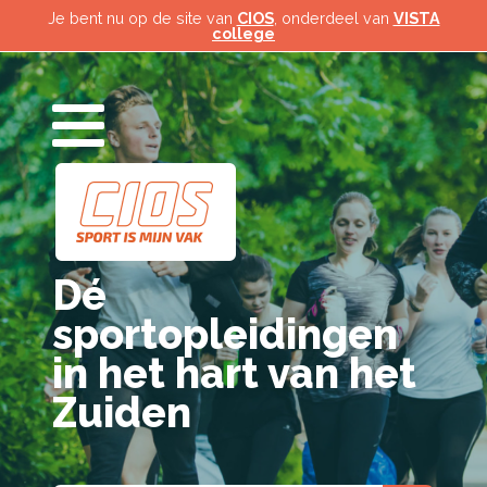
Je bent nu op de site van
CIOS
, onderdeel van
VISTA
college
Dé
sportopleidingen
in het hart van het
Zuiden