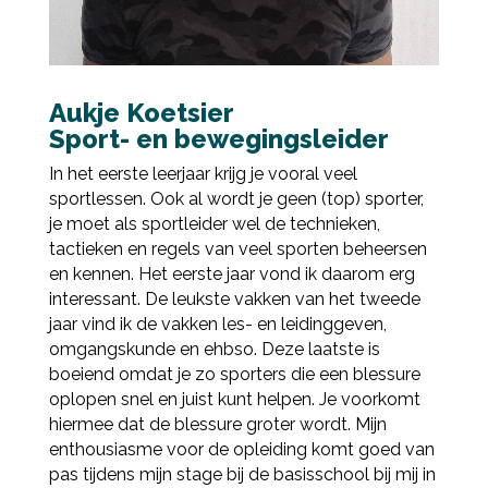
Aukje Koetsier
Deel via Facebook
Sport- en bewegingsleider
In het eerste leerjaar krijg je vooral veel
Deel via Twitter
sportlessen. Ook al wordt je geen (top) sporter,
je moet als sportleider wel de technieken,
tactieken en regels van veel sporten beheersen
Deel via LinkedIn
en kennen. Het eerste jaar vond ik daarom erg
interessant. De leukste vakken van het tweede
jaar vind ik de vakken les- en leidinggeven,
omgangskunde en ehbso. Deze laatste is
boeiend omdat je zo sporters die een blessure
oplopen snel en juist kunt helpen. Je voorkomt
hiermee dat de blessure groter wordt. Mijn
enthousiasme voor de opleiding komt goed van
pas tijdens mijn stage bij de basisschool bij mij in