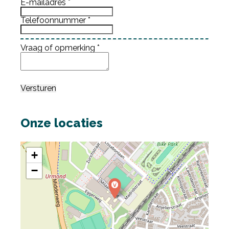
E-mailadres
*
Telefoonnummer
*
Vraag of opmerking
*
Versturen
Onze locaties
+
−