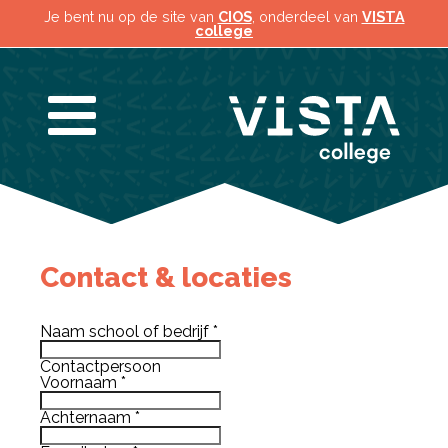
Je bent nu op de site van
CIOS
, onderdeel van
VISTA
college
Contact & locaties
Naam school of bedrijf
*
Contactpersoon
Voornaam
*
Achternaam
*