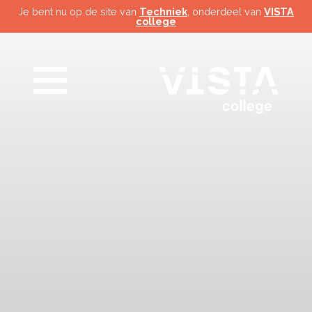
Je bent nu op de site van
Techniek
, onderdeel van
VISTA
college