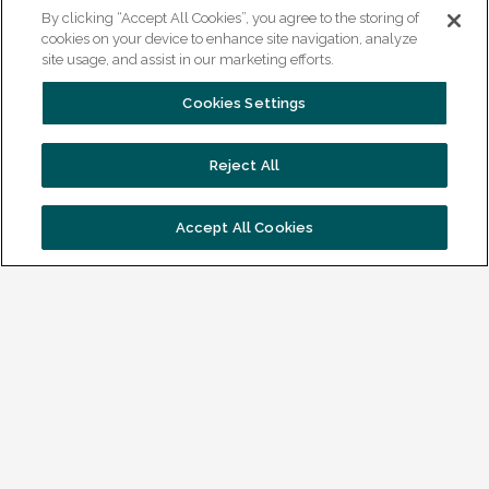
By clicking “Accept All Cookies”, you agree to the storing of
cookies on your device to enhance site navigation, analyze
VISTA college
site usage, and assist in our marketing efforts.
Over VISTA college
Cookies Settings
College van Bestuur
Raad van Toezicht
Reject All
Organogram
Accept All Cookies
Contact & locaties
Informatie
Alle opleidingen
Aanmelden
Kom bij ons kijken
Veelgestelde vragen
Voor decanen en mentoren