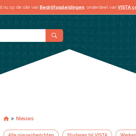
 Toerisme
Horeca & Toerisme
t nu op de site van
Bedrijfsopleidingen
, onderdeel van
VISTA c
Logistiek
& Industrie
Techniek & Industrie
d
Veiligheid
elzijn
Zorg & Welzijn
Nieuws
Alle nieuwsberichten
Studeren bij VISTA
Werken