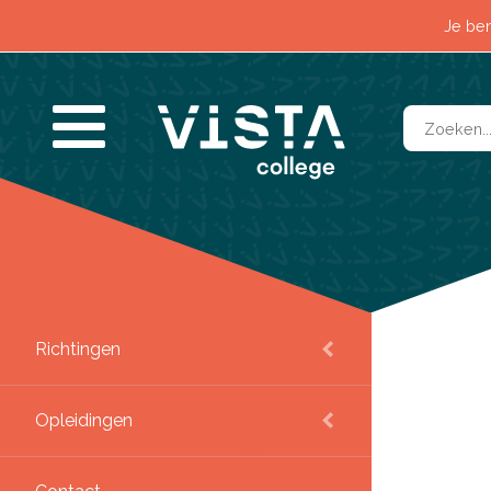
Contact
Horeca &
Je ben
Wat past bij mij?
Logistiek
Nieuws
Techniek 
Voor alumni
Veilighei
Zorg & W
Richtingen
SLUITEN
Opleidingen