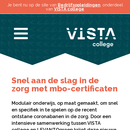
Je bent nu op de site van
Bedrijfsopleidingen
, onderdeel
van
VISTA college
Snel aan de slag in de
zorg met mbo-certificaten
Modulair onderwijs, op maat gemaakt, om snel
en specifiek in te spelen op de recent
ontstane coronabanen in de zorg. Door een
intensieve samenwerking tussen VISTA
college en LEVANTOgroep krijgt deze nieuwe