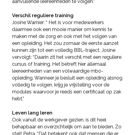
aanvullende leereenheden te volgen.”
Verschil reguliere training
Josine Warnier: “ Het is voor medewerkers
daarmee ook een mooie manier om kennis te
maken met de zorg en ook met het volgen van
een opleiding. Het zou zomaar de eerste aanzet
kunnen zijn tot een volledig BBL-traject. Josine
vervolgt: “Daarin zit het verschil met een reguliere
Deel via Facebook
cursus of training. Het betreft hier allemaal
leereenheden van een volwaardige mbo-
opleiding. Wanneer je besluit een opleiding alsnog
Deel via Twitter
volledig te volgen, krijg je vrijstelling voor de
modules waarvoor je reeds een certificaat op zak
hebt.”
Deel via LinkedIn
Leven lang leren
Ook vanuit de werkgever gezien, is dit heel
behapbaar en overzichtelijk om aan te bieden. Zo
stelt Petra. “Dat betekent ook dat mensen die er