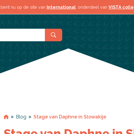
Contact & locaties
 bent nu op de site van
International
, onderdeel van
VISTA coll
Blog
Stage van Daphne in Slowakije
Stage van Daphne in S