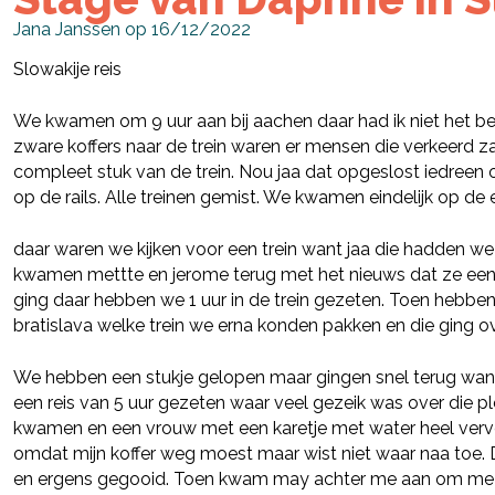
Jana Janssen op 16/12/2022
Slowakije reis
We kwamen om 9 uur aan bij aachen daar had ik niet het be
zware koffers naar de trein waren er mensen die verkeerd z
compleet stuk van de trein. Nou jaa dat opgeslost iedreen 
op de rails. Alle treinen gemist. We kwamen eindelijk op de
daar waren we kijken voor een trein want jaa die hadden we
kwamen mettte en jerome terug met het nieuws dat ze een 
ging daar hebben we 1 uur in de trein gezeten. Toen hebbe
bratislava welke trein we erna konden pakken en die ging ove
We hebben een stukje gelopen maar gingen snel terug want
een reis van 5 uur gezeten waar veel gezeik was over die p
kwamen en een vrouw met een karetje met water heel verve
omdat mijn koffer weg moest maar wist niet waar naa toe. 
en ergens gegooid. Toen kwam may achter me aan om me e