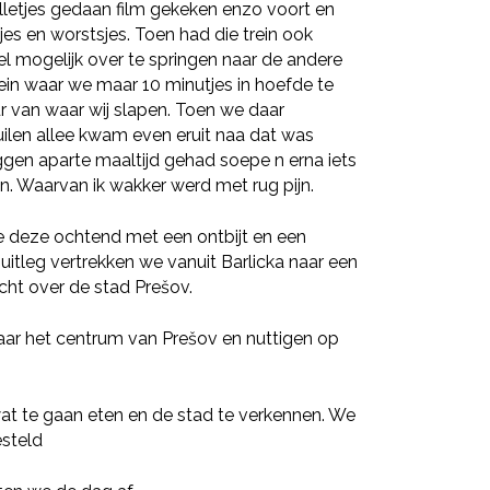
letjes gedaan film gekeken enzo voort en
jes en worstsjes. Toen had die trein ook
el mogelijk over te springen naar de andere
rein waar we maar 10 minutjes in hoefde te
r van waar wij slapen. Toen we daar
len allee kwam even eruit naa dat was
ggen aparte maaltijd gehad soepe n erna iets
en. Waarvan ik wakker werd met rug pijn.
 deze ochtend met een ontbijt en een
 uitleg vertrekken we vanuit Barlicka naar een
cht over de stad Prešov.
ar het centrum van Prešov en nuttigen op
 wat te gaan eten en de stad te verkennen. We
esteld