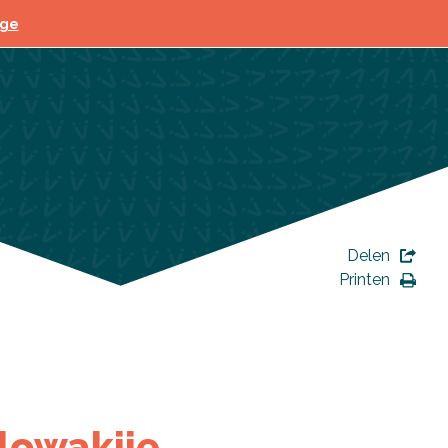
ege
Delen
Printen
lowakije