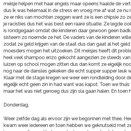
meisje helpen met haar engels maar opeens haalde de vert
dus ik was helemaal in de stress en vroeg me af wat ze nu
ze er niks van mochten zeggen want ze is een chipsie zo zei
Deel via LinkedIn
je racisties dus het was best een raare situatie. Ze legde o
is rondgegaan omdat die kinderen daar gewoon geen badk
sisteem zo noemde ze het. De vaders van de kinderen wille
zodat ze geld krijgen van de staat dus dan gaat al het geld
moesders mogen het uitzoeken. Dit meisjes heeft dit prob
heel veel shampoo enzo gekocht aangezien ze steeds van
luizen op school mogen zitten dus dan komt ze eigelijk no
nog naar de dansles gekeken die echt supper supper leuk 
Klaar met de stage kregen we weer een rondleiding door d
eigelijk echt geen zin in had want was kapot. Toen we th
maar het was niet genoeg dus zijn sla gaan halen. En toen h
Donderdag.
Weer zelfde dag als ervoor zijn we begonnen met thee. Heel
kwam weer iedereen en toen hebben we geknutseld met ze 