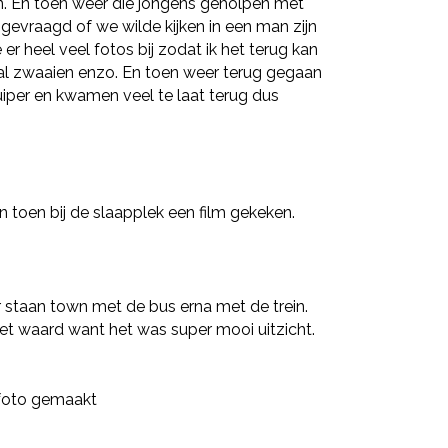
n. En toen weer die jongens geholpen met
gevraagd of we wilde kijken in een man zijn
 heel veel fotos bij zodat ik het terug kan
al zwaaien enzo. En toen weer terug gegaan
zuiper en kwamen veel te laat terug dus
 toen bij de slaapplek een film gekeken.
 staan town met de bus erna met de trein.
t waard want het was super mooi uitzicht.
n foto gemaakt