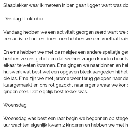
Slaaplekker waar ik meteen in ben gaan liggen want was 
Dinsdag 11 oktober
Vandaag hebben we een activiteit georganiseerd want we
een activiteit nuiten doen toen hebben we een voetbal tra
En erna hebben we met de meisjes een andere spelletje ged
hebben ze ons geholpen dat we hun vragen konden beantw
elkaar te weten kwamen. Erna gingen we naar binnen en he
huiswerk wat best wel een opgaven bleek aangezien hij het 
die las. Erna zijn we met jerome weer terug gelopen naar 
klaargemaakt en ons rot gezoxht naar ergens waar we kond
gingen eten. Dat eigelijk best lekker was.
Woensdag.
Deel via Facebook
Woensdag was best een raar begin we begonnen op stage w
uur wachten eigenlijk kwam 2 kinderen en hebben we met hu
Deel via Twitter