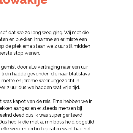
sef dat we zo lang weg ging. Wij met die
aten en plekken innamne en er miste een
op de plek erna staan we 2 uur stil midden
 eerste stop wenen,
 gemist door alle vertraging naar een uur
trein hadde gevonden die naar blatislava
n mette en jerome weer uitgezocht in
r 2 uur dus we hadden wat vrije tijd.
 was kapot van de reis. Erna hebben we in
lekken aangezien er steeds mensen bij
elnd deed dus ik was super geriteerd
Dus heb ik die met al mn boss heid opgetild
ffe weer moed in te praten want had het