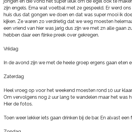
jongen en die vond het super leuk om de egel ook te make
zijn engels. Erna wat voetbal met ze gespeeld. Er werd ons 
huis dus dat gongen we doen en dat was super mooi ik doe er
kijken. Ze waren zo verdrietig dat we weg moesten helema
een vriend van hier was jarig dus zijn we met zn alle gaan 
hebben daar een flinke preek over gekregen.
Vriidag
In de avond zijn we met de heele groep ergens gaan eten en
Zaterdag
Heel vroeg op voor het weekend moesten rond 10 uur klaar
Om vervolgens nog 2 uur lang te wandelen maar het was he
Hier de fotos.
Toen weer lekker iets gaan drinken bij de bar. En alvast ee
Zondag