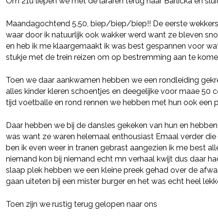
Om 21u liepen we met de lararen terug naar Barlicka en slui
Maandagochtend 5.50, biep/biep/biep!! De eerste wekkers
waar door ik natuurlijk ook wakker werd want ze bleven s
en heb ik me klaargemaakt ik was best gespannen voor wat
stukje met de trein reizen om op bestremming aan te kome
Toen we daar aankwamen hebben we een rondleiding gekre
alles kinder kleren schoentjes en deegelijke voor maae 50 ce
tijd voetballe en rond rennen we hebben met hun ook een 
Daar hebben we bij de dansles gekeken van hun en hebben
was want ze waren helemaal enthousiast Emaal verder die d
ben ik even weer in tranen gebrast aangezien ik me best a
niemand kon bij niemand echt mn verhaal kwijt dus daar h
slaap plek hebben we een kleine preek gehad over de afw
gaan uiteten bij een mister burger en het was echt heel lekke
Toen zijn we rustig terug gelopen naar ons