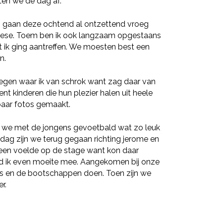
ten we de dag af.
 gaan deze ochtend al ontzettend vroeg
noese. Toem ben ik ook langzaam opgestaans
 ik ging aantreffen. We moesten best een
n.
gen waar ik van schrok want zag daar van
nt kinderen die hun plezier halen uit heele
paar fotos gemaakt.
 we met de jongens gevoetbald wat zo leuk
ag zijn we terug gegaan richting jerome en
lleen voelde op de stage want kon daar
ad ik even moeite mee. Aangekomen bij onze
as en de bootschappen doen. Toen zijn we
r.