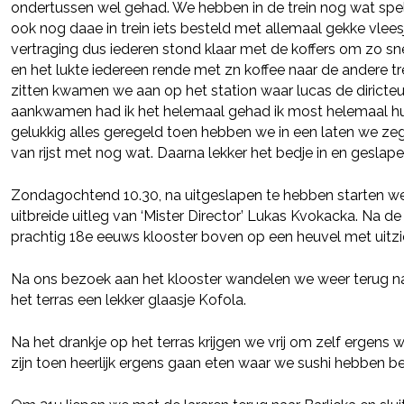
ondertussen wel gehad. We hebben in de trein nog wat spel
ook nog daae in trein iets besteld met allemaal gekke vlees
vertraging dus iederen stond klaar met de koffers om zo sn
en het lukte iedereen rende met zn koffee naar de andere t
zitten kwamen we aan op het station waar lucas de diricteu
aankwamen had ik het helemaal gehad ik most helemaal hui
gelukkig alles geregeld toen hebben we in een laten we ze
van rijst met nog wat. Daarna lekker het bedje in en geslap
Zondagochtend 10.30, na uitgeslapen te hebben starten we
uitbreide uitleg van ‘Mister Director’ Lukas Kvokacka. Na de
prachtig 18e eeuws klooster boven op een heuvel met uitzi
Na ons bezoek aan het klooster wandelen we weer terug na
het terras een lekker glaasje Kofola.
Na het drankje op het terras krijgen we vrij om zelf ergens
zijn toen heerlijk ergens gaan eten waar we sushi hebben b