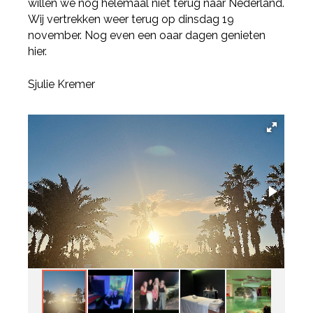
Deel via LinkedIn
willen we nog helemaal niet terug naar Nederland.
Wij vertrekken weer terug op dinsdag 19
november. Nog even een oaar dagen genieten
hier.
Sjulie Kremer