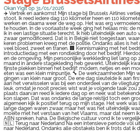
Okan Yigit op 31/01/2026
✈️ Vertrek en aankomst Mijn stage bij Brussels Airlines verliep
stoot. Ik reed iedere dag 110 kilometer heen en 110 kilomet
werken en daarna weer de weg op. Het was erg vermoeiend
te houden. In de voorlaatste week ging het helaas mis: de 
ik in een lastige situatie terecht. Ik heb uiteindelijk een a
zwaar gemodificeerd. Dat is in België niet toegestaan, waa
keren problemen kreeg met de politie. Ondanks alles is het
veel bloed, zweet en tranen. 🏢 Kennismaking met het bedri
introductiedag met een rondleiding door het bedrijf. Hierd
en de omgeving. Mijn persoonlijke werkkleding liet lang op
maand in andere stagekleding heb gewerkt. Uiteindelijk kw
fijnste plekken binnen het bedrijf: modern, netjes en een m
eten was een klein minpuntje. 🔧 De werkzaamheden Mijn
gingen van klein naar groot. De ene dag sleutelde ik aan firs
aan het verwisselen was bij een onderdeel van de vliegtuigm
leuk, omdat je nooit precies wist wat je volgende taak zou zijn
plaats daarvan reed ik iedere dag op en neer, wat betekend
kon slapen. Dat was ondanks de lange reistijd toch een gro
algemeen kijk ik positief terug op mijn stage. Het werk wa
lange dagen waren zwaar, maar het was het uiteindelijk waar
moeite met het verstaan van het Vlaams, maar dat neem ik
ABN spreken, haha. De Belgische cultuur vond ik te vergeli
🇳🇱 Terug naar Nederland Na een intensieve periode vol uit
naar Nederland. Ondanks alle obstakels ben ik trots dat ik