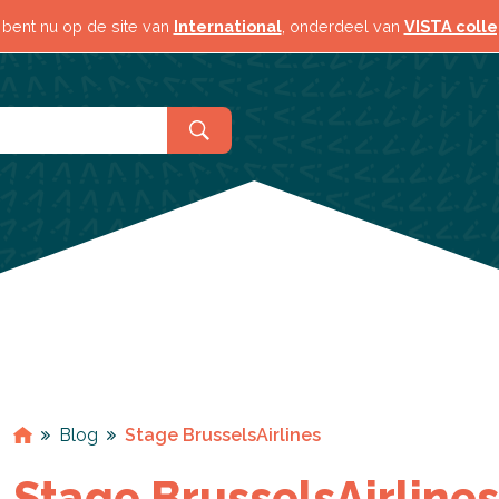
Contact & locaties
 bent nu op de site van
International
, onderdeel van
VISTA coll
Blog
Stage BrusselsAirlines
Stage BrusselsAirlines