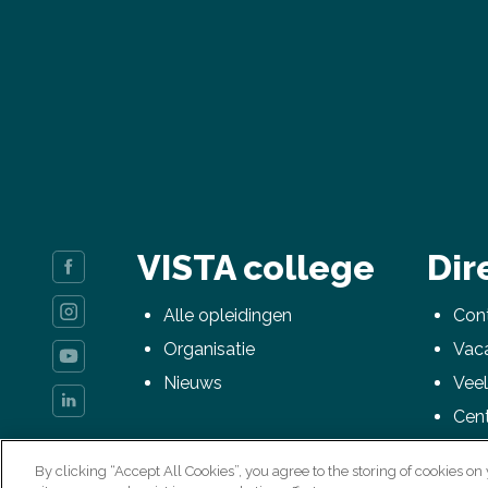
VISTA college
Dir
Alle opleidingen
Cont
Organisatie
Vac
Nieuws
Veel
Cen
mij
By clicking “Accept All Cookies”, you agree to the storing of cookies on