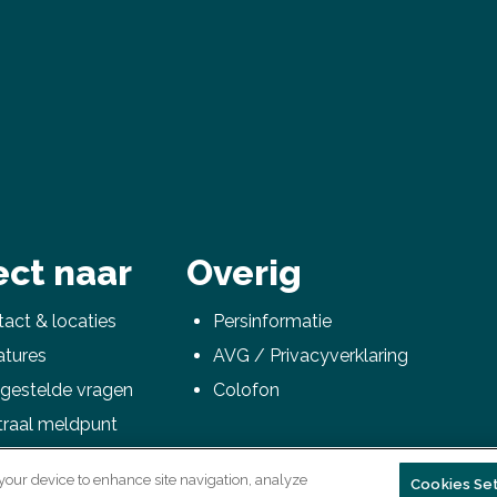
ect naar
Overig
act & locaties
Persinformatie
atures
AVG / Privacyverklaring
gestelde vragen
Colofon
traal meldpunt
nVISTA
 your device to enhance site navigation, analyze
Cookies Set