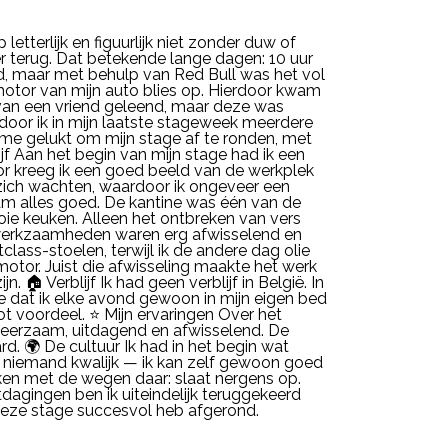
 letterlijk en figuurlijk niet zonder duw of
er terug. Dat betekende lange dagen: 10 uur
, maar met behulp van Red Bull was het vol
motor van mijn auto blies op. Hierdoor kwam
uto van een vriend geleend, maar deze was
rdoor ik in mijn laatste stageweek meerdere
 me gelukt om mijn stage af te ronden, met
jf Aan het begin van mijn stage had ik een
oor kreeg ik een goed beeld van de werkplek
 zich wachten, waardoor ik ongeveer een
am alles goed. De kantine was één van de
ooie keuken. Alleen het ontbreken van vers
 werkzaamheden waren erg afwisselend en
tclass-stoelen, terwijl ik de andere dag olie
otor. Juist die afwisseling maakte het werk
. 🏠 Verblijf Ik had geen verblijf in België. In
e dat ik elke avond gewoon in mijn eigen bed
ot voordeel. ⭐ Mijn ervaringen Over het
s leerzaam, uitdagend en afwisselend. De
d. 🌍 De cultuur Ik had in het begin wat
 niemand kwalijk — ik kan zelf gewoon goed
jken met de wegen daar: slaat nergens op.
dagingen ben ik uiteindelijk teruggekeerd
 deze stage succesvol heb afgerond.