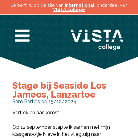
Je bent nu op de site van
International
, onderdeel van
VISTA college
Stage bij Seaside Los
Jameos, Lanzartoe
Sam Bartels op 15/12/2024
Vertrek en aankomst
Op 12 september stapte ik samen met mijn
klasgenootje Nieve in het vliegtuig naar