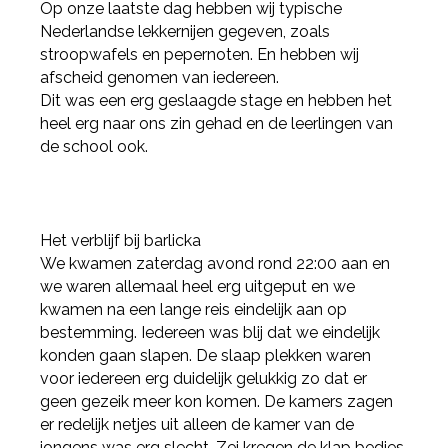
Op onze laatste dag hebben wij typische
Nederlandse lekkernijen gegeven, zoals
stroopwafels en pepernoten. En hebben wij
afscheid genomen van iedereen.
Dit was een erg geslaagde stage en hebben het
heel erg naar ons zin gehad en de leerlingen van
de school ook.
Het verblijf bij barlicka
We kwamen zaterdag avond rond 22:00 aan en
Deel via Facebook
we waren allemaal heel erg uitgeput en we
kwamen na een lange reis eindelijk aan op
bestemming. Iedereen was blij dat we eindelijk
Deel via Twitter
konden gaan slapen. De slaap plekken waren
voor iedereen erg duidelijk gelukkig zo dat er
geen gezeik meer kon komen. De kamers zagen
Deel via LinkedIn
er redelijk netjes uit alleen de kamer van de
jongens was erg slecht. Zei kregen de klap bedjes,