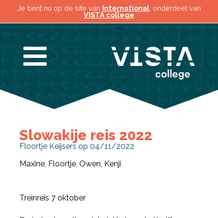
Je bent nu op de site van
International
, onderdeel van
VISTA college
Slowakije reis 2022
Floortje Keijsers op 04/11/2022
Maxine, Floortje, Owen, Kenji
Treinreis 7 oktober