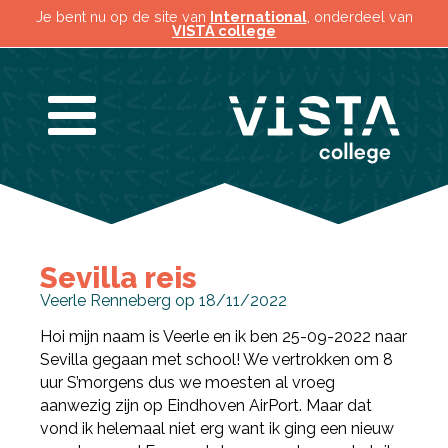
Je bent nu op de site van
International
, onderdeel van
VISTA college
Sevilla reis
Veerle Renneberg op 18/11/2022
Hoi mijn naam is Veerle en ik ben 25-09-2022 naar
Sevilla gegaan met school! We vertrokken om 8
uur S’morgens dus we moesten al vroeg
aanwezig zijn op Eindhoven AirPort. Maar dat
vond ik helemaal niet erg want ik ging een nieuw