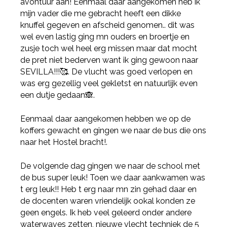
avontuur aan! Eenmaal daar aangekomen heb ik
mijn vader die me gebracht heeft een dikke
knuffel gegeven en afscheid genomen.. dit was
wel even lastig ging mn ouders en broertje en
zusje toch wel heel erg missen maar dat mocht
de pret niet bederven want ik ging gewoon naar
SEVILLA!!!🥰. De vlucht was goed verlopen en
was erg gezellig veel gekletst en natuurlijk even
een dutje gedaan🙈.
Eenmaal daar aangekomen hebben we op de
koffers gewacht en gingen we naar de bus die ons
naar het Hostel bracht!.
De volgende dag gingen we naar de school met
de bus super leuk! Toen we daar aankwamen was
t erg leuk!! Heb t erg naar mn zin gehad daar en
de docenten waren vriendelijk ookal konden ze
geen engels. Ik heb veel geleerd onder andere
waterwaves zetten, nieuwe vlecht techniek de 5