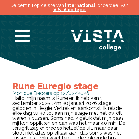
Je bent nu op de site van
International
, onderdeel van
VISTA college
Rune Euregio stage
Monique Deckers op 12/02/2026
Hallo, mijn naam is Rune en ik heb van 1
september 2025 t/m 30 januari 2026 stage
gelopen in België. Vertrek en aankomst: Ik reisde
elke dag 1u 30 tot aan mijn stage met het ov, dit
waren 3 bussen. Soms had ik geluk dat mijn baas
mij kon oppikken en dan was het maar 40 min. De
terugrit zag er precies hetzelfde uit, maar daar
sloot niet alles op elkaar aan, dus soms was het
tussenin 30 min wachten op de volgende bus.