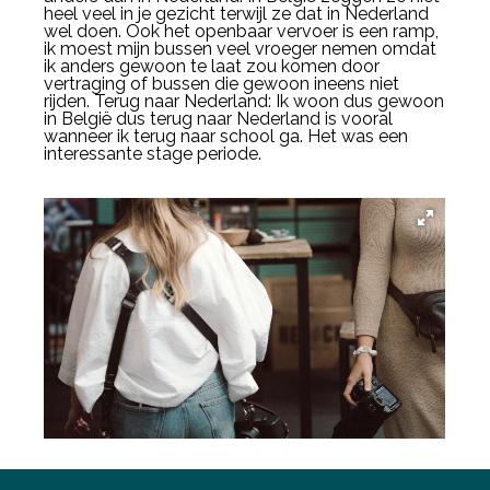
heel veel in je gezicht terwijl ze dat in Nederland
wel doen. Ook het openbaar vervoer is een ramp,
ik moest mijn bussen veel vroeger nemen omdat
ik anders gewoon te laat zou komen door
Deel via Facebook
vertraging of bussen die gewoon ineens niet
rijden. Terug naar Nederland: Ik woon dus gewoon
in België dus terug naar Nederland is vooral
wanneer ik terug naar school ga. Het was een
Deel via Twitter
interessante stage periode.
Deel via LinkedIn