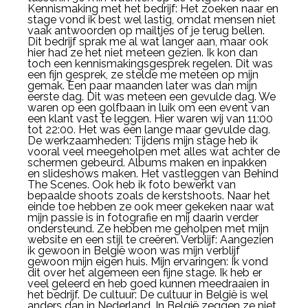
Kennismaking met het bedrijf: Het zoeken naar en
stage vond ik best wel lastig, omdat mensen niet
vaak antwoorden op mailtjes of je terug bellen.
Dit bedrijf sprak me al wat langer aan, maar ook
hier had ze het niet meteen gezien. Ik kon dan
toch een kennismakingsgesprek regelen. Dit was
een fijn gesprek, ze stelde me meteen op mijn
gemak. Een paar maanden later was dan mijn
eerste dag. Dit was meteen een gevulde dag. We
waren op een golfbaan in luik om een event van
een klant vast te leggen. Hier waren wij van 11:00
tot 22:00. Het was een lange maar gevulde dag.
De werkzaamheden: Tijdens mijn stage heb ik
vooral veel meegeholpen met alles wat achter de
schermen gebeurd. Albums maken en inpakken
en slideshows maken. Het vastleggen van Behind
The Scenes. Ook heb ik foto bewerkt van
bepaalde shoots zoals de kerstshoots. Naar het
einde toe hebben ze ook meer gekeken naar wat
mijn passie is in fotografie en mij daarin verder
ondersteund. Ze hebben me geholpen met mijn
website en een stijl te creëren. Verblijf: Aangezien
ik gewoon in België woon was mijn verblijf
gewoon mijn eigen huis. Mijn ervaringen: Ik vond
dit over het algemeen een fijne stage. Ik heb er
veel geleerd en heb goed kunnen meedraaien in
het bedrijf. De cultuur: De cultuur in België is wel
anders dan in Nederland. In België zeggen ze niet