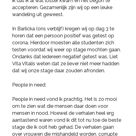
ik dat ik al wat losser kwam en het begon te
accepteren. Gezamenlijk zijn wij op een leuke
wandeling uit geweest.
Deel via Twitter
In Barlicka (ons verblijf) kregen wij op dag 3 te
horen dat een persoon positief was getest op
Deel via LinkedIn
corona. Hierdoor moesten alle studenten zich
testen voordat wij weer op stage mochten gaan.
Ondanks dat iedereen negatief getest was. Liet
Vita Vitalis weten dat ze liever niet meer hadden
dat wij onze stage daar zouden afronden.
People in need:
People in need vond ik prachtig. Het is zo mooi
om te zien wat die mensen daar doen voor
mensen in nood. Hoewel de verhalen heel erg
aantastend waren vond ik dit tot nu toe de beste
stage die ik ooit heb gehad. De verhalen gaan
over vrouwen die mishandeld worden, corrupte