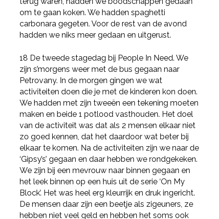
terug waren, hadden we boodschappen gedaan
Deel via Twitter
om te gaan koken. We hadden spaghetti
carbonara gegeten. Voor de rest van de avond
hadden we niks meer gedaan en uitgerust.
Deel via LinkedIn
18 De tweede stagedag bij People In Need. We
zijn s’morgens weer met de bus gegaan naar
Petrovany. In de morgen gingen we wat
activiteiten doen die je met de kinderen kon doen.
We hadden met zijn tweeën een tekening moeten
maken en beide 1 potlood vasthouden. Het doel
van de activiteit was dat als 2 mensen elkaar niet
zo goed kennen, dat het daardoor wat beter bij
elkaar te komen. Na de activiteiten zijn we naar de
‘Gipsy’s’ gegaan en daar hebben we rondgekeken.
We zijn bij een mevrouw naar binnen gegaan en
het leek binnen op een huis uit de serie ‘On My
Block’. Het was heel erg kleurrijk en druk ingericht.
De mensen daar zijn een beetje als zigeuners, ze
hebben niet veel geld en hebben het soms ook