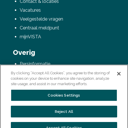
Contact & locaties
Vacatures
Veelgestelde vragen
Centraal meldpunt
mijnVISTA
Overig
Persinformatie
AVG / Privacyverklaring
By clicking “Accept All Cookies”, you agree to the storing of
cookies on your device to enhance site navigation, analyze
Colofon
site usage, and assist in our marketing efforts.
Cookies Settings
Reject All
Laatste update
18/11/2022 16:28
Accept All Cookies