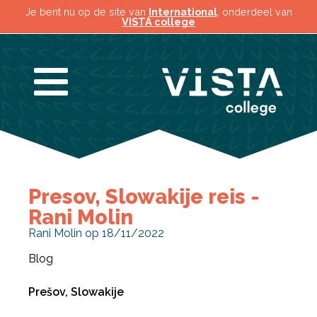
Je bent nu op de site van
International
, onderdeel van
VISTA college
Presov, Slowakije reis -
Rani Molin
Rani Molin op 18/11/2022
Blog
Prešov, Slowakije