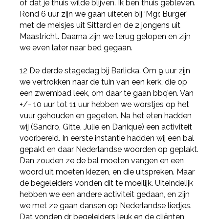
of dat je thuis wilde blijven. Ik ben thuis gebleven.
Rond 6 uur zijn we gaan uiteten bij ‘Mgr. Burger’
met de meisjes uit Sittard en de 2 jongens uit
Maastricht. Daarna zijn we terug gelopen en zijn
we even later naar bed gegaan.
12 De derde stagedag bij Barlicka. Om 9 uur zijn
we vertrokken naar de tuin van een kerk, die op
een zwembad leek, om daar te gaan bbq’en. Van
+/- 10 uur tot 11 uur hebben we worstjes op het
vuur gehouden en gegeten. Na het eten hadden
wij (Sandro, Gitte, Julie en Danique) een activiteit
voorbereid. In eerste instantie hadden wij een bal
gepakt en daar Nederlandse woorden op geplakt.
Dan zouden ze de bal moeten vangen en een
woord uit moeten kiezen, en die uitspreken. Maar
de begeleiders vonden dit te moeilijk. Uiteindelijk
hebben we een andere activiteit gedaan, en zijn
we met ze gaan dansen op Nederlandse liedjes.
Dat vonden dr begeleiders leuk en de cliënten