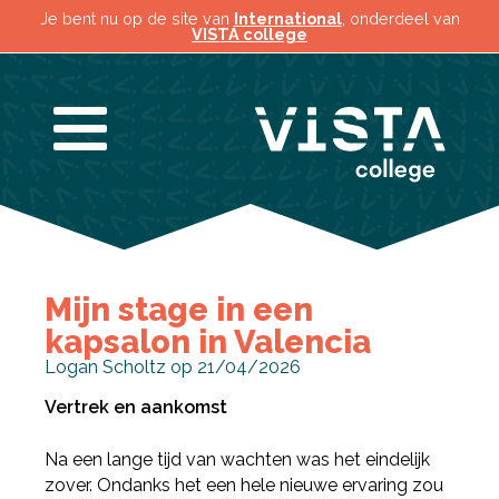
Je bent nu op de site van
International
, onderdeel van
VISTA college
Mijn stage in een
kapsalon in Valencia
Logan Scholtz op 21/04/2026
Vertrek en aankomst
Na een lange tijd van wachten was het eindelijk
zover. Ondanks het een hele nieuwe ervaring zou