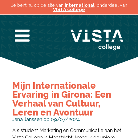
Je bent nu op de site van
International
, onderdeel van
VISTA college
Mijn Internationale
Ervaring in Girona: Een
Verhaal van Cultuur,
Leren en Avontuur
Jana Janssen op 09/07/2024
Als student Marketing en Communicatie aan het
Vista College in Maastricht, kreeg ik de unieke