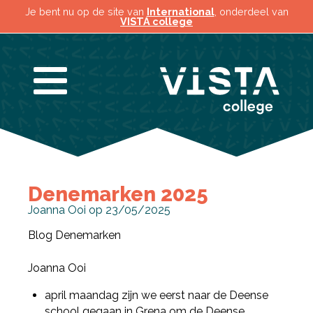
Je bent nu op de site van
International
, onderdeel van
VISTA college
Denemarken 2025
Joanna Ooi op 23/05/2025
Blog Denemarken
Joanna Ooi
april maandag zijn we eerst naar de Deense
school gegaan in Grena om de Deense