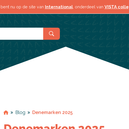
Contact & locaties
 bent nu op de site van
International
, onderdeel van
VISTA coll
Blog
Denemarken 2025
Denemarken 2025