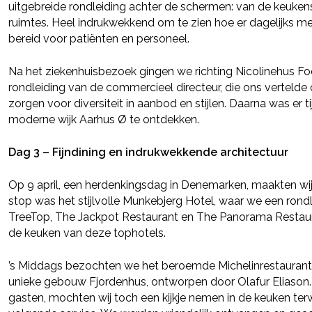
uitgebreide rondleiding achter de schermen: van de keukens t
ruimtes. Heel indrukwekkend om te zien hoe er dagelijks m
bereid voor patiënten en personeel.
Na het ziekenhuisbezoek gingen we richting Nicolinehus Fo
rondleiding van de commercieel directeur, die ons vertelde 
zorgen voor diversiteit in aanbod en stijlen. Daarna was er t
moderne wijk Aarhus Ø te ontdekken.
Dag 3 – Fijndining en indrukwekkende architectuur
Op 9 april, een herdenkingsdag in Denemarken, maakten wij 
stop was het stijlvolle Munkebjerg Hotel, waar we een rondl
TreeTop, The Jackpot Restaurant en The Panorama Restaurant
de keuken van deze tophotels.
’s Middags bezochten we het beroemde Michelinrestaurant L
unieke gebouw Fjordenhus, ontworpen door Olafur Eliason.
gasten, mochten wij toch een kijkje nemen in de keuken ter