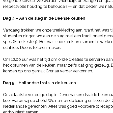
Deel via Facebook
volgende service. We werden vriendelijk ontvangen en gea
respectvolle houding te behouden — en dat deden we natuur
Deel via Twitter
Dag 4 – Aan de slag in de Deense keuken
Vandaag trokken we onze werkkleding aan, want het was t
Deel via LinkedIn
studenten gingen we aan de slag met een traditioneel ger
spek (Flæskesteg). Het was superleuk om samen te werken i
echt iets Deens te leren maken.
Om 12.00 uur was het tijd om onze creaties te serveren aan
het opruimen van de keuken, maar zelfs dat ging gezellig. 
konden op ons gemak Grenaa verder verkennen.
Dag 5 – Hollandse trots in de keuken
Onze laatste volledige dag in Denemarken draaide helemaa
keer waren wij de chefs! We namen de leiding en lieten d
Nederlandse gerechten. Alles was goed voorbereid: recepte
enthousiast samen.