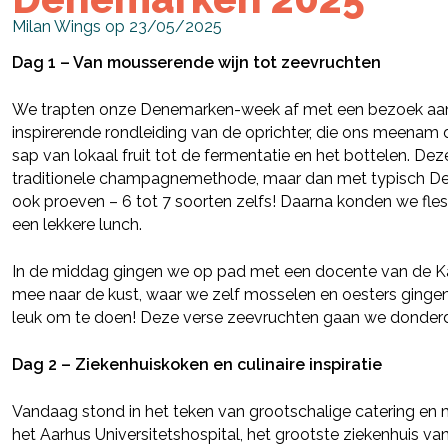
Milan Wings op 23/05/2025
Dag 1 – Van mousserende wijn tot zeevruchten
We trapten onze Denemarken-week af met een bezoek aan
inspirerende rondleiding van de oprichter, die ons meenam 
sap van lokaal fruit tot de fermentatie en het bottelen. D
traditionele champagnemethode, maar dan met typisch Dee
ook proeven – 6 tot 7 soorten zelfs! Daarna konden we fle
een lekkere lunch.
In de middag gingen we op pad met een docente van de K
mee naar de kust, waar we zelf mosselen en oesters ginge
leuk om te doen! Deze verse zeevruchten gaan we donderda
Dag 2 – Ziekenhuiskoken en culinaire inspiratie
Vandaag stond in het teken van grootschalige catering e
het Aarhus Universitetshospital, het grootste ziekenhuis v