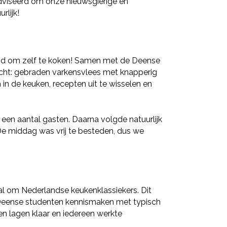
dviseerd om onze nieuwsgierige en
lijk!
ijd om zelf te koken! Samen met de Deense
echt: gebraden varkensvlees met knapperig
n de keuken, recepten uit te wisselen en
 een aantal gasten. Daarna volgde natuurlijk
De middag was vrij te besteden, dus we
l om Nederlandse keukenklassiekers. Dit
e Deense studenten kennismaken met typisch
n lagen klaar en iedereen werkte