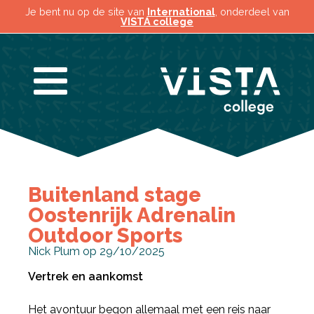
Je bent nu op de site van
International
, onderdeel van
VISTA college
Buitenland stage
Oostenrijk Adrenalin
Outdoor Sports
Nick Plum op 29/10/2025
Vertrek en aankomst
Het avontuur begon allemaal met een reis naar