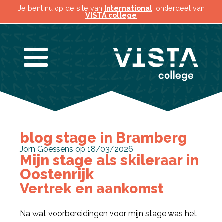
Je bent nu op de site van
International
, onderdeel van
VISTA college
blog stage in Bramberg
Jorn Goessens op 18/03/2026
Mijn stage als skileraar in
Oostenrijk
Vertrek en aankomst
Na wat voorbereidingen voor mijn stage was het