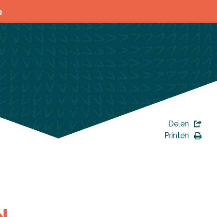
agen
e
Delen
Printen
N