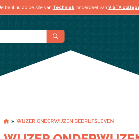
Contact & locaties
Meeloopd
Je bent nu op de site van
Techniek
, onderdeel van
VISTA colleg
WIJZER ONDERWIJZEN BEDRIJFSLEVEN
WIJZER ONDERWIJZE