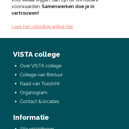
voorwaarden.
Samenwerken doe je in
vertrouwen!
Lees het volledige artikel hier
VISTA college
Deel via Facebook
Over VISTA college
Deel via Twitter
College van Bestuur
Raad van Toezicht
Deel via LinkedIn
Organogram
Contact & locaties
Informatie
Alle opleidingen