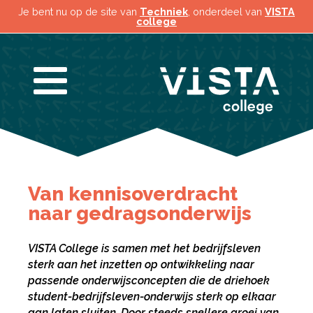
Je bent nu op de site van
Techniek
, onderdeel van
VISTA
college
Van kennisoverdracht
naar gedragsonderwijs
VISTA College is samen met het bedrijfsleven
sterk aan het inzetten op ontwikkeling naar
passende onderwijsconcepten die de driehoek
student-bedrijfsleven-onderwijs sterk op elkaar
aan laten sluiten. Door steeds snellere groei van